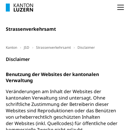
Grundbucheintrag, Grundbuchamt,
Na
Grundeigentum, Grundstück
Grundbuch
Luft und Klima
Strassenverkehrsamt
Grundbuchplan mit Eigentümerabfrage
Luftreinhaltung, Luftverschmutzung, Klimaschutz,
Klimaveränderung, Treibhauseffekt
(Geoportal)
Kanton
JSD
Strassenverkehrsamt
Disclaimer
Atmosphäre, Luft, Klima (Geoportal)
Raumplanung
Disclaimer
Klima
Raumplan, Nutzungsplan
Raumdatenpool
Benutzung der Websites der kantonalen
Verwaltung
Richtplanung Kanton Luzern (ARE)
Veränderungen am Inhalt der Websites der
Raum und Wirtschaft rawi
kantonalen Verwaltung sind untersagt. Ohne
schriftliche Zustimmung der Betreiberin dieser
Websites sind Reproduktionen oder das Benützen
von urheberrechtlich geschützten Inhalten
der Websites (inkl. Quellcodes) für öffentliche oder
kommerzielle Zwecke nicht erlaubt.