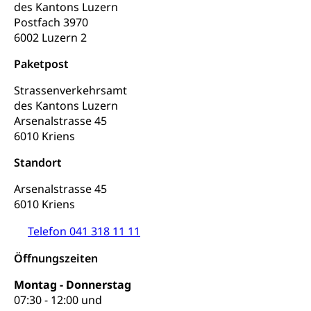
des Kantons Luzern
Konsumentenschutz
Kindergarten & Basisstufe
Postfach 3970
Konsumentenrechte, Produktsicherheit,
6002 Luzern 2
Frühe Förderung
Preisüberwachung, Preisüberwacher,
Konsumentenorganisation, parallele Einfuhr,
Paketpost
regionale Erschöpfung, nationale Erschöpfung,
internationale Erschöpfung, Preisabsprache, Kartell,
Strassenverkehrsamt
Cassis-deDijon-Prinzip
des Kantons Luzern
Arsenalstrasse 45
Lebensmittelkontrolle und
Krankenversicherung
6010 Kriens
Verbraucherschutz
Unfallversicherung, Berufsunfallversicherung,
Standort
Krankheit, Unfall, Prämienverbilligung,
Krankenkasse
Arsenalstrasse 45
6010 Kriens
Krankenversicherung (WAS Luzern)
Lebensmittelsicherheit
Prämienverbilligung (WAS Luzern)
Telefon 041 318 11 11
sichere Lebensmittel, Lebensmittelkontrolle,
Lebensmittelhygiene, Produktesicherheit
Obligatorische Krankenversicherung (WAS
Öffnungszeiten
Luzern)
Trinkwasser
Prävention
Montag - Donnerstag
Kranken- und Unfallversicherung
Lebensmittel
Gesundheitsvorsorge, Wellness, Unfallverhütung,
07:30 - 12:00 und
Suchtprävention, Alkoholprävention,