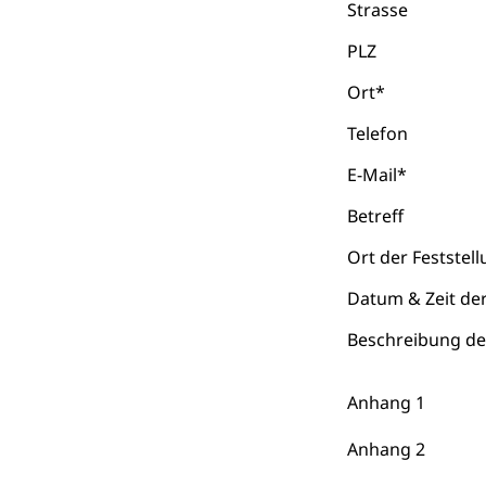
Finanzielle 
Strasse
Hochschule Luze
(Dachorganisati
PLZ
swissunivers
Vorschule
Ort
*
Kindergarten, Ki
Telefon
Kinderbetre
E-Mail
*
Frühe Förde
Gesundheit und 
Betreff
Ort der Feststel
Konsumenten
Datum & Zeit der
Konsumentenrech
Erschöpfung, nat
Beschreibung de
Lebensmittel
Krankenversi
Anhang 1
Unfallversicheru
Anhang 2
Krankenversi
Lebensmittels