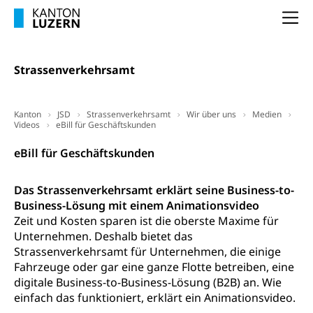
Dienststelle Steuern - Wissenswertes
AHV-Altersrente (WAS Luzern)
Na
Selbständige (WAS Luzern)
LUPK - Luzerner Pensionskasse
Bildung und Forschung
Altersvorsorge (gruezi.lu.ch)
Strassenverkehrsamt
Wissenschaftsförderung
Forschungsförderung, Wissenschaftsmarketing,
Kanton
JSD
Strassenverkehrsamt
Wir über uns
Medien
Wissenschaft, Forschung, Entwicklung, Projekte
Videos
eBill für Geschäftskunden
Pilotprojekte Klima
Erwachsenenbildung und Weiterbildung
eBill für Geschäftskunden
Innovative Projekte Landwirtschaft und
Umschulung, zweiter Bildungsweg,
Nachdiplomstudium, Zusatzlehre, Höhere
Wald
Das Strassenverkehrsamt erklärt seine Business-to-
Berufsbildung, Berufsmatura nach Lehre,
Business-Lösung mit einem Animationsvideo
Projektförderung Universität Luzern unilu
Neuorientierung, Grundkompetenzen,
Zeit und Kosten sparen ist die oberste Maxime für
Berufsberatung, Standortbestimmung,
Unternehmen. Deshalb bietet das
Studienberatung, Beratung und Unterstützung,
Strassenverkehrsamt für Unternehmen, die einige
Berufsabschluss für Erwachsene
Fahrzeuge oder gar eine ganze Flotte betreiben, eine
digitale Business-to-Business-Lösung (B2B) an. Wie
Erwachsenenmatura
Berufliche Grundbildung
einfach das funktioniert, erklärt ein Animationsvideo.
Bildungsgutscheine Grundkompetenzen
Lehre, Berufsfachschule, Lehrbetrieb, Lehrvertrag,