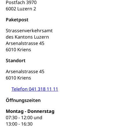
Postfach 3970
Frühe Sprachförderung
6002 Luzern 2
Konsumentenschutz
Kindergarten & Basisstufe
Paketpost
Konsumentenrechte, Produktsicherheit,
Frühe Förderung
Preisüberwachung, Preisüberwacher,
Strassenverkehrsamt
Konsumentenorganisation, parallele Einfuhr,
des Kantons Luzern
regionale Erschöpfung, nationale Erschöpfung,
internationale Erschöpfung, Preisabsprache, Kartell,
Arsenalstrasse 45
Cassis-deDijon-Prinzip
6010 Kriens
Lebensmittelkontrolle und
Krankenversicherung
Standort
Verbraucherschutz
Unfallversicherung, Berufsunfallversicherung,
Arsenalstrasse 45
Krankheit, Unfall, Prämienverbilligung,
6010 Kriens
Krankenkasse
Telefon 041 318 11 11
Krankenversicherung (WAS Luzern)
Lebensmittelsicherheit
Öffnungszeiten
Prämienverbilligung (WAS Luzern)
sichere Lebensmittel, Lebensmittelkontrolle,
Lebensmittelhygiene, Produktesicherheit
Montag - Donnerstag
Obligatorische Krankenversicherung (WAS
07:30 - 12:00 und
Luzern)
Trinkwasser
Prävention
13:00 - 16:30
Kranken- und Unfallversicherung