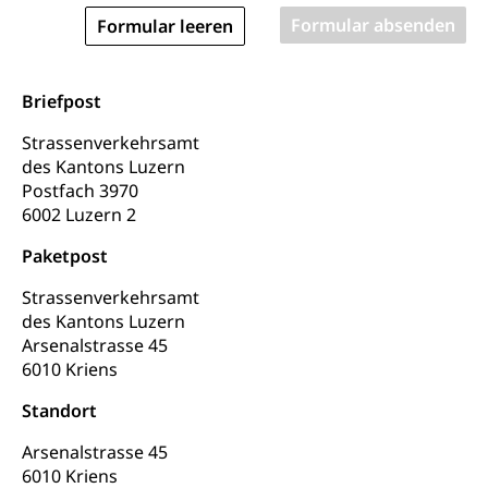
Flussschifffahrt
Schifffahrt (Strassenverkehrsamt)
Strasse
Briefpost
Autoverkehr, Lastwagenverkehr, Schwerverkehr,
leistungsabhängige Schwerverkehrsabgabe,
Strassenverkehrsamt
Langsamverkehr, Transportmittel, Auto, Motorrad,
Individualverkehr
des Kantons Luzern
Postfach 3970
zentras (Betrieb und Unterhalt LU, OW, NW,
6002 Luzern 2
ZG)
Paketpost
Persönliches
Strassenverkehrsamt
Strassenverkehrsamt
Verkehr und Infrastruktur vif
Zivilstand
des Kantons Luzern
Kantonsstrassen
Arsenalstrasse 45
Geburt, Heirat, Ehe, Partnerschaft, Tod,
Zivilstandsamt, Zivilstandsregiste
6010 Kriens
Standort
Zivilstandswesen
Adoption
Arsenalstrasse 45
Adoptivkind, Adoptiveltern, Adoptionsvermittlung,
Adoptionsverfahren, elterliche Gewalt, elterliche
6010 Kriens