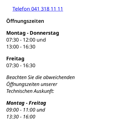
Sorge
Telefon 041 318 11 11
Adoption
Aufenthaltsbewilligungen
Öffnungszeiten
Niederlassungsbewilligung, Aufenthalt,
Niederlassung, Wohnsitz
Montag - Donnerstag
07:30 - 12:00 und
Amt für Migration
Ausweise und Bescheinigungen
13:00 - 16:30
Reisepass, Identitätskarte, Visum, Geburtsurkunde
Freitag
07:30 - 16:30
Jagdausweis, Fischereiausweis
Einbürgerung
Beachten Sie die abweichenden
Strafregisterauszug bestellen
Nationalität, Staatsangehörigkeit,
Öffnungszeiten unserer
Staatsbürgerschaft, Bürgerrecht, Erwerb des
Waffen, Sprengstoffe und Pyrotechnik
Technischen Auskunft:
Bürgerrechts, Verlust des Bürgerrechts,
Einbürgerungsverfahren
Reisepass, Identitätskarte
Montag - Freitag
09:00 - 11:00 und
Einbürgerungen
Geburt
Strassenverkehrsamt (Führerausweis,
13:30 - 16:00
Fahrzeugausweis)
Geburtsurkunde, Geburtsschein, Geburtsanzeige
Namensänderungen
Familienzulagen (WAS Luzern)
Kinder und Jugendliche