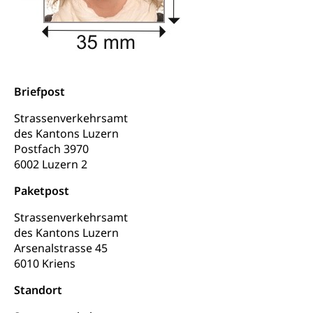
Betäubungsmittel, Suchtmittel, Psychopharmaka
Soziales und Gesellschaft (Dienststelle)
Fachstelle Sucht Region Luzern
Gesundheitsversorgung
Opferhilfe
Drogen (Polizei)
Gesundheitsversorgung, Spital, Pflegeinitiative,
Arbeitslosenversicherung (WAS Luzern)
Ambulant vor stationär, AVOS, Patientendossier
Sucht
Invalidenversicherung (WAS Luzern)
Briefpost
Gesundheitsversorgung
AHV / IV
Soziale Sicherheit
Strassenverkehrsamt
Altersrente, Invalidenrente, Witwenrente,
des Kantons Luzern
Sozialversicherung, Vorsorgeeinrichtung,
Postfach 3970
Pensionskasse, erste Säule, zweite Säule, dritte
6002 Luzern 2
Säule, Hilflosenentschädigung,
Ergänzungsleistungen, Altersvorsorge,
Paketpost
Todesfallversicherung
Strassenverkehrsamt
Hilfslosenentschädigung (WAS Luzern)
Behinderung
des Kantons Luzern
AHV-Hinterlassenenrente (WAS Luzern)
Arsenalstrasse 45
Körperbehinderung, körperliche Behinderung,
geistige Behinderung, psychische Behinderung,
6010 Kriens
AHV-Beiträge (WAS Luzern)
Erwerbsunfähigkeit, Behinderte
Standort
Informationsstelle AHV/IV
Inklusion im Sport