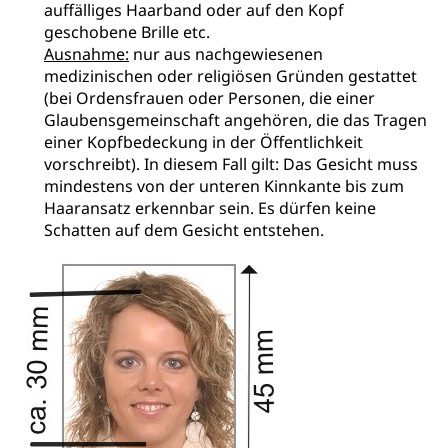
auffälliges Haarband oder auf den Kopf
Lebensmittelhygiene, Produktesicherheit
Obligatorische Krankenversicherung (WAS
geschobene Brille etc.
Luzern)
Ausnahme:
nur aus nachgewiesenen
Trinkwasser
Prävention
medizinischen oder religiösen Gründen gestattet
Kranken- und Unfallversicherung
Lebensmittel
Gesundheitsvorsorge, Wellness, Unfallverhütung,
(bei Ordensfrauen oder Personen, die einer
Suchtprävention, Alkoholprävention,
Glaubensgemeinschaft angehören, die das Tragen
Tabakprävention, Primärprävention,
einer Kopfbedeckung in der Öffentlichkeit
Sekundärprävention, Tertiärprävention
vorschreibt). In diesem Fall gilt: Das Gesicht muss
mindestens von der unteren Kinnkante bis zum
Darmkrebsvorsorge
Soziale Sicherheit
Haaransatz erkennbar sein. Es dürfen keine
Kantonales Tabakpräventionsprogramm
Sozialversicherungen, Sozialpolitik,
Schatten auf dem Gesicht entstehen.
Arbeitslosenversicherung,
Gesundheitsförderung
Mutterschaftsversicherung, Krankenversicherung,
Unfallversicherung, Invalidenversicherung,
Prävention (Polizei)
Sozialhilfe
Suchtprävention
Kranken- und Unfallversicherung
Sucht und Drogen
Gesundheitsversorgung
(gruezi.lu.ch)
Drogenabhängigkeit, Drogensucht,
Medikamentenabhängigkeit,
Krankenversicherung (WAS Luzern)
Arzneimittelabhängigkeit, Suchtkrankheit,
Existenzsicherung - Sozialhilfe
Drogenabhängige, Drogensüchtige,