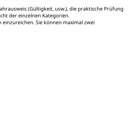
erung
Kindergarten & Basisstufe
hrausweis (Gültigkeit, usw.), die praktische Prüfung
icht der einzelnen Kategorien.
h einzureichen. Sie können maximal zwei
mentenorganisation, parallele Einfuhr, regionale
artell, Cassis-deDijon-Prinzip
ung, Krankenkasse
)
allversicherung
eit
ion, Tabakprävention, Primärprävention,