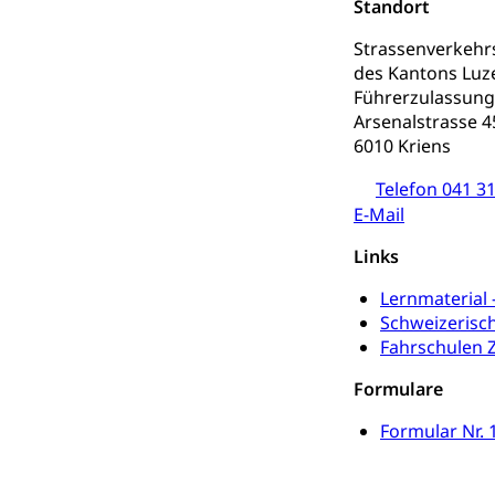
Darmkrebsvo
Soziale Sicher
Standort
Suchtpräven
Sozialversicheru
Strassenverkeh
Invalidenversich
des Kantons Luz
Führerzulassung
Kranken- und 
Sucht und Dr
Arsenalstrasse 4
6010 Kriens
Soziales und 
Drogenabhängigk
Drogensüchtige,
Invalidenver
Telefon 041 31
E-Mail
Fachstelle S
Gesundheitsv
Gesundheitsverso
Links
Lernmaterial 
Gesundheits
AHV / IV
Schweizerisc
Altersrente, Inv
Fahrschulen 
Hilflosenentsch
Formulare
Hilfslosenen
Behinderung
Formular Nr. 
Informations
Körperbehinderu
IV-Leistunge
Inklusion im