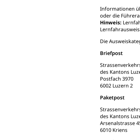
Kinderbetre
Informationen üb
Frühe Förde
oder die Führera
Gesundheit und 
Hinweis:
Lernfah
Lernfahrausweis
Konsumenten
Die Ausweiskate
Konsumentenrech
Erschöpfung, nat
Briefpost
Lebensmittel
Krankenversi
Strassenverkeh
des Kantons Luz
Unfallversicheru
Postfach 3970
6002 Luzern 2
Krankenversi
Lebensmittels
Paketpost
Obligatorisc
sichere Lebensmi
Strassenverkeh
Trinkwasser
Prävention
des Kantons Luz
Gesundheitsvors
Arsenalstrasse 4
Sekundärprävent
6010 Kriens