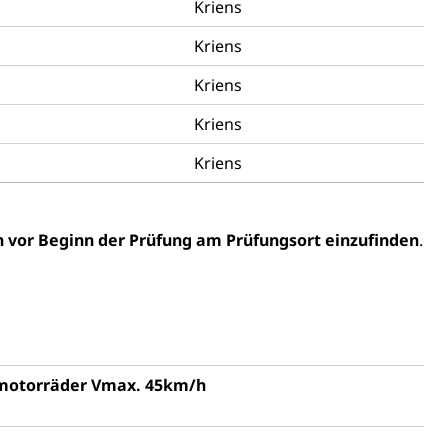
Kriens
Kriens
Kriens
Kriens
tverweigerer, Dienstverweigerer, Militärdienstverweigerung,
Kriens
n)
hnische Betriebe, Alarmierung, Sirenentest
n vor Beginn der Prüfung am Prüfungsort einzufinden
.
nmotorräder Vmax. 45km/h