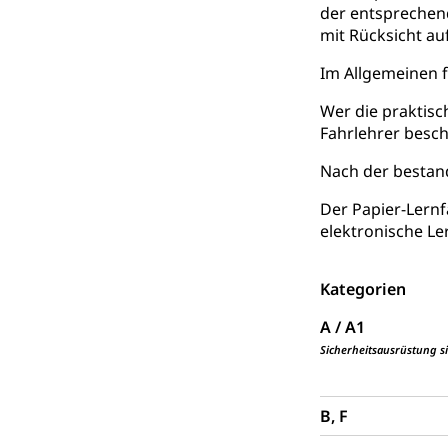
der entsprechen
Mündigkeit, Kin
mit Rücksicht au
Kinder- und 
Pflege / Pfleg
Im Allgemeinen f
Hauspflege, spit
Wer die praktisc
Fahrlehrer besch
Betreuende 
Religion
Nach der bestand
Kirche, Gottesdi
Der Papier-Lernf
Religionsviel
Sport
elektronische Le
Freizeitaktivitä
Kategorien
Olympiateam
Tiere
A / A1
Sportförder
Haustiere, Heimt
Sicherheitsausrüstung s
Tierschutz
Todesfall
Hunde
Bestattung, Beer
B, F