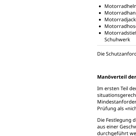
Waffenerwerbssc
Motorradhelm
Motorradhan
Waffen, Spre
Zivildienst
Motorradjac
Motorradhos
Militärdienst
Motorradstie
Bundesamt fü
Zivilschutz
Schuhwerk
Schutzdienstpfl
Die Schutzanfor
Zivilschutz
Staat und Recht
Manöverteil de
Im ersten Teil d
Gleichstellun
situationsgerec
Diskriminierung
Mindestanforderu
Prüfung als «nic
Gleichstellu
Zivilverfahren
Die Festlegung d
Schlichtungs
Zivilrecht, Zivil
aus einer Geschw
durchgeführt we