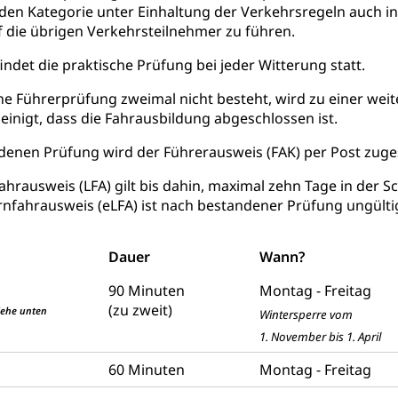
den Kategorie unter Einhaltung der Verkehrsregeln auch i
desschutz, Jugendschutz
f die übrigen Verkehrsteilnehmer zu führen.
Jugendförderung
Psychische Gesundheit
IV für Kinder
eheim
indet die praktische Prüfung bei jeder Witterung statt.
alexterne Pflege, Spitex
he Führerprüfung zweimal nicht besteht, wird zu einer wei
einigt, dass die Fahrausbildung abgeschlossen ist.
Angehörige
Pflegeheimliste und freie Pflegeplätze
Bet
enen Prüfung wird der Führerausweis (FAK) per Post zuges
enst, Seelsorge, Religionsgemeinschaft
ahrausweis (LFA) gilt bis dahin, maximal zehn Tage in der S
falt Im Kanton Luzern (unilu)
Religion (gruezi.lu.ch)
rnfahrausweis (eLFA) ist nach bestandener Prüfung ungülti
ten, Schulsport, Spitzensport, Breitensport, Jugend und Sport, Spor
Dauer
Wann?
 Kanton Luzern
Offene Sporthallen
Gesundheitsförd
90 Minuten
Montag - Freitag
ung
iere, Wildtiere, Veterinärmedizin, Tiermedizin, Tierarzt, Tierschutz
(zu zweit)
iehe unten
Wintersperre vom
Hobbytierhaltung und Bienen
Veterinärdienst
Wildti
1. November bis 1. April
digung, Testament, Erbrecht, Erbschaft, Todesschein, Todesanzeige
60 Minuten
Montag - Freitag