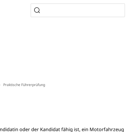
ewalt, elterliche Sorge
n, Sprengstoffe und Pyrotechnik
Praktische Führerprüfung
rzeugausweis)
Namensänderungen
rgerrechts, Verlust des Bürgerrechts,
h)
ndidatin oder der Kandidat fähig ist, ein Motorfahrzeug