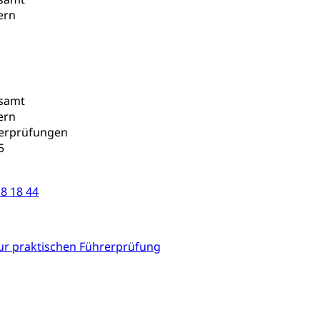
ern
rsamt
ern
rerprüfungen
5
8 18 44
r praktischen Führerprüfung