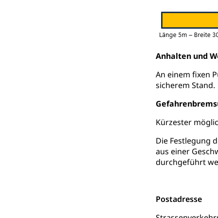
Sonderabfäll
Eigentum
Liegenschaft, I
ÖREB-Katast
Energie
Anhalten und W
Strom, Energiev
fossile Energie,
An einem fixen 
sicherem Stand.
Energiefachs
Grundbuch
Gefahrenbremsu
Grundbucheintr
Kürzester mögli
Grundbuch
Luft und Klim
Die Festlegung d
Luftreinhaltung
aus einer Geschw
Atmosphäre, 
durchgeführt w
Raumplanung
Raumplan, Nutz
Postadresse
Raumdatenp
Strassenverkeh