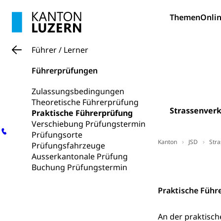
Zivilstandsw
Themen
Onlin
Adoption
Adoptivkind, Ado
Führer / Lerner
Adoption
Aufenthaltsbe
Führerprüfungen
Niederlassungsb
Zulassungsbedingungen
Amt für Migr
Ausweise und
Theoretische Führerprüfung
Reisepass, Ident
Strassenver
Praktische Führerprüfung
Verschiebung Prüfungstermin
Jagdausweis,
Einbürgerung
Prüfungsorte
Kanton
JSD
Str
Prüfungsfahrzeuge
Reisepass, Id
Nationalität, St
Ausserkantonale Prüfung
Einbürgerungsv
Kontakt
Buchung Prüfungstermin
Einbürgerun
Geburt
Praktische Führ
Geburtsurkunde,
Familienzula
An der praktisch
Kinder und Ju