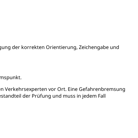
Energiequelle, Windenergie, Wasserkraft, Sonnenenergie,
gung der korrekten Orientierung, Zeichengabe und
emspunkt.
den Verkehrsexperten vor Ort. Eine Gefahrenbremsung
fekt
estandteil der Prüfung und muss in jedem Fall
chaft rawi