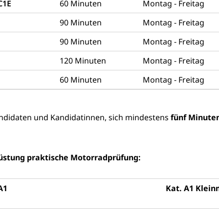
desbescheinigung
 C1E
60 Minuten
Montag - Freitag
90 Minuten
Montag - Freitag
90 Minuten
Montag - Freitag
120 Minuten
Montag - Freitag
ienst, Militärdienstpflicht, Wehrpflicht, Berufssoldat, Militärdiens
tz, Wehrpflichtersatzabgabe
60 Minuten
Montag - Freitag
weizer Armee
Erwerbsausfallentschädigung (WAS Luzer
schutz
tz, Katastrophenhilfe, Polizei, Feuerwehr, Gesundheitswesen, tec
andidaten und Kandidatinnen, sich mindestens
fünf Minute
Führungsstab
 Sicherheit, öffentliche Ordnung
üstung praktische Motorradprüfung:
Vorrat
A1
Kat. A1 Klei
rgung