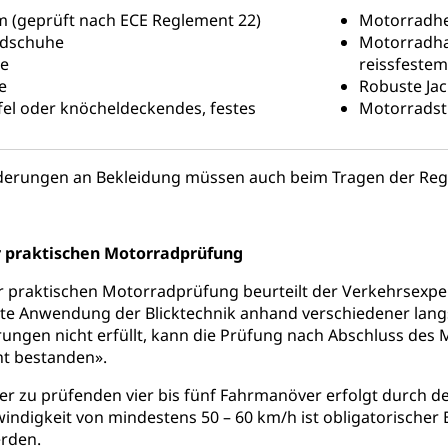
hein, Waffenschein, Waffenbüro, Waffentragen, Selbstverteidigu
 (geprüft nach ECE Reglement 22)
Motorradhe
dschuhe
Motorradha
ngstoffe und Pyrotechnik
ke
reissfestem
e
Robuste Jac
fel oder knöcheldeckendes, festes
Motorradst
r Zivildienst ZIVI
Erwerbsausfallentschädigung (WAS L
icht, Schutzraum, Schutzraumbaupflicht
derungen an Bekleidung müssen auch beim Tragen der Regen
r praktischen Motorradprüfung
er praktischen Motorradprüfung beurteilt der Verkehrsexp
g von Frau und Mann
hte Anwendung der Blicktechnik anhand verschiedener la
, Gleichstellungsbüro, Mobbing
ngen nicht erfüllt, kann die Prüfung nach Abschluss des M
ht bestanden».
ng aller Geschlechter und Lebensformen
Gleichstellung
er zu prüfenden vier bis fünf Fahrmanöver erfolgt durch 
behörde Gleichstellung
rechtspflege, Gerichtsverfahren
indigkeit von mindestens 50 – 60 km/h ist obligatorischer 
rden.