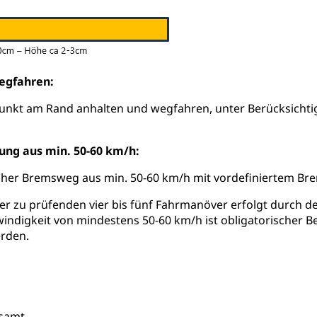
e und Gifte (Umweltberatung Luzern)
mmobilie, Grundstück
er
Grundeigentümerabfrage
egfahren:
ersorgung, Stromversorgung, Energieverbrauch, Stromverbrauch, 
 erneuerbare Energie, Biomasse
Punkt am Rand anhalten und wegfahren, unter Berücksichti
tellenkonferenz Zentralschweiz
ng aus min. 50-60 km/h:
ag, Grundbuchamt, Grundeigentum, Grundstück
cher Bremsweg aus min. 50-60 km/h mit vordefiniertem Br
Grundbuchplan mit Eigentümerabfrage (Geoportal)
a
er zu prüfenden vier bis fünf Fahrmanöver erfolgt durch 
, Luftverschmutzung, Klimaschutz, Klimaveränderung, Treibhausef
indigkeit von mindestens 50-60 km/h ist obligatorischer B
Luft, Klima (Geoportal)
Klima
erden.
ungsplan
ool
Richtplanung Kanton Luzern (ARE)
Raum und Wirts
rsamt