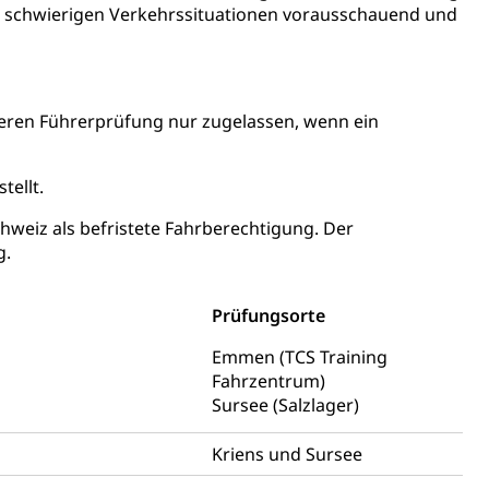
n schwierigen Verkehrssituationen vorausschauend und
 und Jugendliche (WAS Luzern)
teren Führerprüfung nur zugelassen, wenn ein
reuung von Angehörigen (WAS Luzern)
tellt.
chweiz als befristete Fahrberechtigung. Der
g.
tanlagen
Prüfungsorte
erung
Jugend+Sport
Freiwilliger Schulsport
Emmen (TCS Training
, Jagd, Fischerei, Viehzucht
Fahrzentrum)
Sursee (Salzlager)
ere
Halten von Wildtieren
Haltung Heimtiere
, Zivilstandsamt, Erben, Erbenliste
Kriens und Sursee