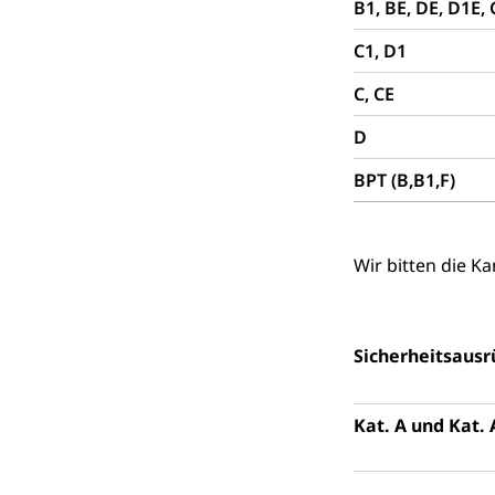
Ärztliche To
B1, BE, DE, D1E,
C1, D1
Sicherheit
C, CE
Armee
D
Militär, Militärd
Wehrpflichtersa
BPT (B,B1,F)
Militär
Sch
Bevölkerungs
Katastrophenschu
Wir bitten die K
Kantonaler 
Polizei
Ordnungskräfte,
Sicherheitsausr
Polizei
Versorgung
Vorratshaltung, 
Kat. A und Kat. 
Wasserverso
Waffen