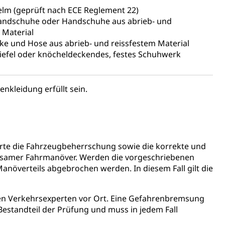
ng
lm (geprüft nach ECE Reglement 22)
ndschuhe oder Handschuhe aus abrieb- und
 Material
ke und Hose aus abrieb- und reissfestem Material
iefel oder knöcheldeckendes, festes Schuhwerk
uzern)
kleidung erfüllt sein.
erte die Fahrzeugbeherrschung sowie die korrekte und
ngsamer Fahrmanöver. Werden die vorgeschriebenen
anöverteils abgebrochen werden. In diesem Fall gilt die
 Menschen mit Behinderungen
den Verkehrsexperten vor Ort. Eine Gefahrenbremsung
Bestandteil der Prüfung und muss in jedem Fall