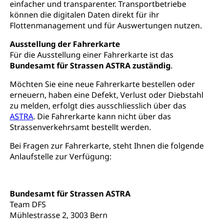
Studienbeiträge Höhere Berufsbildung
Sonderschulung
einfacher und transparenter. Transportbetriebe
Weiterbildung, Forschung, Entwicklung,
können die digitalen Daten direkt für ihr
Dienstleistungen, Hochschule Luzern,
Finanzielle Unterstützung Pädagogische
Musikschulen
Fachhochschule Zentralschweiz, HSLU,
Flottenmanagement und für Auswertungen nutzen.
Hochschule PHLU
Pädagogische Hochschule Luzern, PH Luzern, UniLU,
Schulferien
swissuniversities (Dachorganisation der Schweizer
Ausstellung der Fahrerkarte
Stipendien Hochschule Luzern hslu
Hochschulen)
Früherziehung
Für die Ausstellung einer Fahrerkarte ist das
Bundesamt für Strassen ASTRA zuständig
.
Schuldienste
swissuniversities
Vorschule
Möchten Sie eine neue Fahrerkarte bestellen oder
Betreuungsangebote
Universität Luzern
Kindergarten, Kinderkrippe, Krippe, Kinderhort,
erneuern, haben eine Defekt, Verlust oder Diebstahl
Kindertagesstätte, Spielgruppe, Tagesmutter,
Schulliste
Fachstelle Hochschulbildung
zu melden, erfolgt dies ausschliesslich über das
Freiwilliges Kindergarten Jahr
ASTRA
. Die Fahrerkarte kann nicht über das
Heilpädagogische Schulen
Strassenverkehrsamt bestellt werden.
Kinderbetreuung
Freiwilliger Schulsport
Freiwilliges Kindergarten Jahr
Bei Fragen zur Fahrerkarte, steht Ihnen die folgende
Gesundheit und Soziales
Anlaufstelle zur Verfügung:
Frühe Sprachförderung
Konsumentenschutz
Kindergarten & Basisstufe
Konsumentenrechte, Produktsicherheit,
Bundesamt für Strassen ASTRA
Frühe Förderung
Preisüberwachung, Preisüberwacher,
Team DFS
Konsumentenorganisation, parallele Einfuhr,
Mühlestrasse 2, 3003 Bern
regionale Erschöpfung, nationale Erschöpfung,