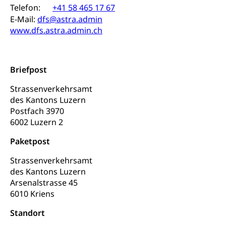
Telefon:
+41 58 465 17 67
internationale Erschöpfung, Preisabsprache, Kartell,
Cassis-deDijon-Prinzip
E-Mail:
dfs@astra.admin
www.dfs.astra.admin.ch
Lebensmittelkontrolle und
Krankenversicherung
Verbraucherschutz
Unfallversicherung, Berufsunfallversicherung,
Krankheit, Unfall, Prämienverbilligung,
Briefpost
Krankenkasse
Strassenverkehrsamt
Krankenversicherung (WAS Luzern)
Lebensmittelsicherheit
des Kantons Luzern
Postfach 3970
Prämienverbilligung (WAS Luzern)
sichere Lebensmittel, Lebensmittelkontrolle,
6002 Luzern 2
Lebensmittelhygiene, Produktesicherheit
Obligatorische Krankenversicherung (WAS
Paketpost
Luzern)
Trinkwasser
Prävention
Kranken- und Unfallversicherung
Strassenverkehrsamt
Lebensmittel
Gesundheitsvorsorge, Wellness, Unfallverhütung,
des Kantons Luzern
Suchtprävention, Alkoholprävention,
Arsenalstrasse 45
Tabakprävention, Primärprävention,
Sekundärprävention, Tertiärprävention
6010 Kriens
Standort
Darmkrebsvorsorge
Soziale Sicherheit