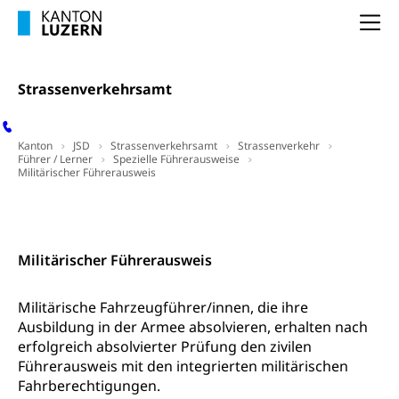
Finanzielle Unterstützung Pädagogische
Musikschulen
Fachhochschule Zentralschweiz, HSLU,
Hochschule PHLU
Na
Pädagogische Hochschule Luzern, PH Luzern, UniLU,
Schulferien
swissuniversities (Dachorganisation der Schweizer
Stipendien Hochschule Luzern hslu
Hochschulen)
Früherziehung
Strassenverkehrsamt
Schuldienste
swissuniversities
Vorschule
Betreuungsangebote
Universität Luzern
Kindergarten, Kinderkrippe, Krippe, Kinderhort,
Kanton
JSD
Strassenverkehrsamt
Strassenverkehr
Kindertagesstätte, Spielgruppe, Tagesmutter,
Schulliste
Führer / Lerner
Spezielle Führerausweise
Fachstelle Hochschulbildung
Freiwilliges Kindergarten Jahr
Militärischer Führerausweis
Heilpädagogische Schulen
Kinderbetreuung
Kontakt
Freiwilliger Schulsport
Freiwilliges Kindergarten Jahr
Gesundheit und Soziales
Militärischer Führerausweis
Frühe Sprachförderung
Konsumentenschutz
Kindergarten & Basisstufe
Militärische Fahrzeugführer/innen, die ihre
Konsumentenrechte, Produktsicherheit,
Frühe Förderung
Ausbildung in der Armee absolvieren, erhalten nach
Preisüberwachung, Preisüberwacher,
erfolgreich absolvierter Prüfung den zivilen
Konsumentenorganisation, parallele Einfuhr,
Führerausweis mit den integrierten militärischen
regionale Erschöpfung, nationale Erschöpfung,
Fahrberechtigungen.
internationale Erschöpfung, Preisabsprache, Kartell,