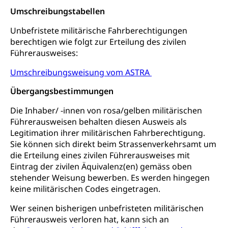
Cassis-deDijon-Prinzip
Umschreibungstabellen
Lebensmittelkontrolle und
Krankenversicherung
Unbefristete militärische Fahrberechtigungen
Verbraucherschutz
Unfallversicherung, Berufsunfallversicherung,
berechtigen wie folgt zur Erteilung des zivilen
Krankheit, Unfall, Prämienverbilligung,
Führerausweises:
Krankenkasse
Umschreibungsweisung vom ASTRA
Krankenversicherung (WAS Luzern)
Lebensmittelsicherheit
Übergangsbestimmungen
Prämienverbilligung (WAS Luzern)
sichere Lebensmittel, Lebensmittelkontrolle,
Lebensmittelhygiene, Produktesicherheit
Die Inhaber/ -innen von rosa/gelben militärischen
Obligatorische Krankenversicherung (WAS
Führerausweisen behalten diesen Ausweis als
Luzern)
Trinkwasser
Prävention
Legitimation ihrer militärischen Fahrberechtigung.
Sie können sich direkt beim Strassenverkehrsamt um
Kranken- und Unfallversicherung
Lebensmittel
Gesundheitsvorsorge, Wellness, Unfallverhütung,
die Erteilung eines zivilen Führerausweises mit
Suchtprävention, Alkoholprävention,
Eintrag der zivilen Äquivalenz(en) gemäss oben
Tabakprävention, Primärprävention,
stehender Weisung bewerben. Es werden hingegen
Sekundärprävention, Tertiärprävention
keine militärischen Codes eingetragen.
Darmkrebsvorsorge
Soziale Sicherheit
Wer seinen bisherigen unbefristeten militärischen
Kantonales Tabakpräventionsprogramm
Sozialversicherungen, Sozialpolitik,
Führerausweis verloren hat, kann sich an
Arbeitslosenversicherung,