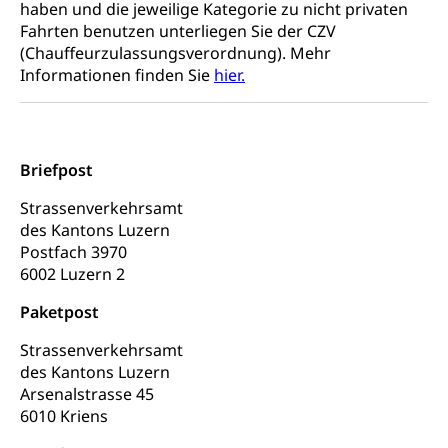
Ergänzungsleistungen, Altersvorsorge,
haben und die jeweilige Kategorie zu nicht privaten
Todesfallversicherung
Fahrten benutzen unterliegen Sie der CZV
(Chauffeurzulassungsverordnung). Mehr
Hilfslosenentschädigung (WAS Luzern)
Behinderung
Informationen finden Sie
hier.
AHV-Hinterlassenenrente (WAS Luzern)
Körperbehinderung, körperliche Behinderung,
geistige Behinderung, psychische Behinderung,
AHV-Beiträge (WAS Luzern)
Erwerbsunfähigkeit, Behinderte
Briefpost
Informationsstelle AHV/IV
Inklusion im Sport
Ergänzungsleistungen (EL) (WAS Luzern)
Strassenverkehrsamt
Menschen mit Behinderungen
Kultur und Medien
des Kantons Luzern
AHV-Altersrente (WAS Luzern)
Postfach 3970
IV-Leistungen (WAS Luzern)
6002 Luzern 2
Archive und Bibliotheken
Bücher, Bundesarchiv, Landesbibliothek
Paketpost
Strassenverkehrsamt
Staatsarchiv Luzern
Kulturelle Einrichtungen
des Kantons Luzern
Zentral- und Hochschulbibliothek
Museen, Theater, Bibliotheken
Arsenalstrasse 45
6010 Kriens
Archiv der Denkmalpflege
Dienststelle Kultur
Kulturförderung