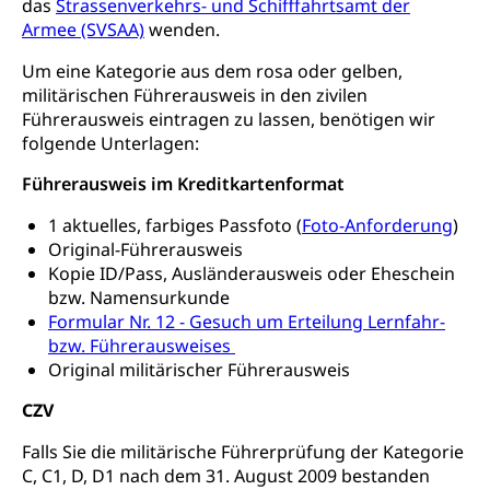
das
Strassenverkehrs- und Schifffahrtsamt der
Gesundheitsförderung
Mutterschaftsversicherung, Krankenversicherung,
Armee (SVSAA)
wenden.
Unfallversicherung, Invalidenversicherung,
Prävention (Polizei)
Sozialhilfe
Um eine Kategorie aus dem rosa oder gelben,
Suchtprävention
militärischen Führerausweis in den zivilen
Kranken- und Unfallversicherung
Sucht und Drogen
Führerausweis eintragen zu lassen, benötigen wir
Gesundheitsversorgung
(gruezi.lu.ch)
folgende Unterlagen:
Drogenabhängigkeit, Drogensucht,
Medikamentenabhängigkeit,
Krankenversicherung (WAS Luzern)
Führerausweis im Kreditkartenformat
Arzneimittelabhängigkeit, Suchtkrankheit,
Existenzsicherung - Sozialhilfe
Drogenabhängige, Drogensüchtige,
1 aktuelles, farbiges Passfoto (
Foto-Anforderung
)
Betäubungsmittel, Suchtmittel, Psychopharmaka
Soziales und Gesellschaft (Dienststelle)
Original-Führerausweis
Fachstelle Sucht Region Luzern
Gesundheitsversorgung
Kopie ID/Pass, Ausländerausweis oder Eheschein
Opferhilfe
bzw. Namensurkunde
Drogen (Polizei)
Gesundheitsversorgung, Spital, Pflegeinitiative,
Arbeitslosenversicherung (WAS Luzern)
Formular Nr. 12 - Gesuch um Erteilung Lernfahr-
Ambulant vor stationär, AVOS, Patientendossier
bzw. Führerausweises
Sucht
Invalidenversicherung (WAS Luzern)
Original militärischer Führerausweis
Gesundheitsversorgung
AHV / IV
Soziale Sicherheit
CZV
Altersrente, Invalidenrente, Witwenrente,
Sozialversicherung, Vorsorgeeinrichtung,
Falls Sie die militärische Führerprüfung der Kategorie
Pensionskasse, erste Säule, zweite Säule, dritte
C, C1, D, D1 nach dem 31. August 2009 bestanden
Säule, Hilflosenentschädigung,