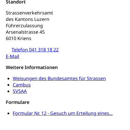
Standort
Kunst & Kultur (Luzern Tourismus)
Kulturpolitik, Sprachförderung, Denkmalpflege,
kulturelles Angebot, Kulturerbe, kulturelles Erbe,
Strassenverkehrsamt
Nachwuchsförderung, Vermittlung, Selektive
des Kantons Luzern
Förderung, Kulturausschreibungen, Kulturpreis,
Führerzulassung
Werkbeitrag, Produktionsbeitrag, Recherche,
Arsenalstrasse 45
Bildende Kunst, Angewandte Kunst, Theater/Tanz,
Musik, Entwicklung, Programmbeiträge,
6010 Kriens
Filmförderung, Regionale Förderfonds,
Werkankäufe, Kunstankäufe, Kunst und Bau, Schule
Telefon 041 318 18 22
und Kultur, Kulturgesuche, Kulturvermittlung
E-Mail
Kulturförderung und Vermittlung
Weitere Informationen
Angebote für Schulklassen
Weisungen des Bundesamtes für Strassen
Mobilität
Cambus
Zentralschweizer Filmförderung
SVSAA
Schiene und öffentlicher Verkehr
Formulare
Schienenverkehr, Zugverkehr, Bahnverkehr,
Transportmittel, öffentlicher Verkehr
Formular Nr. 12 - Gesuch um Erteilung eines...
Verkehrsverbund Luzern VVL
Schifffahrt