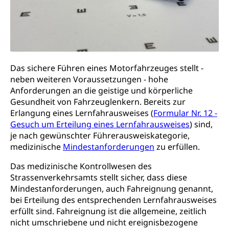
Krankenversicherung (WAS Luzern)
Lebensmittelsicherheit
Prämienverbilligung (WAS Luzern)
sichere Lebensmittel, Lebensmittelkontrolle,
Lebensmittelhygiene, Produktesicherheit
Obligatorische Krankenversicherung (WAS
Luzern)
Trinkwasser
Prävention
Das sichere Führen eines Motorfahrzeuges stellt -
Kranken- und Unfallversicherung
Lebensmittel
Gesundheitsvorsorge, Wellness, Unfallverhütung,
neben weiteren Voraussetzungen - hohe
Suchtprävention, Alkoholprävention,
Anforderungen an die geistige und körperliche
Tabakprävention, Primärprävention,
Gesundheit von Fahrzeuglenkern. Bereits zur
Sekundärprävention, Tertiärprävention
Erlangung eines Lernfahrausweises (
Formular Nr. 12 -
Gesuch um Erteilung eines Lernfahrausweises
) sind,
Darmkrebsvorsorge
Soziale Sicherheit
je nach gewünschter Führerausweiskategorie,
Kantonales Tabakpräventionsprogramm
Sozialversicherungen, Sozialpolitik,
medizinische
Mindestanforderungen
zu erfüllen.
Arbeitslosenversicherung,
Gesundheitsförderung
Mutterschaftsversicherung, Krankenversicherung,
Das medizinische Kontrollwesen des
Unfallversicherung, Invalidenversicherung,
Strassenverkehrsamts stellt sicher, dass diese
Prävention (Polizei)
Sozialhilfe
Mindestanforderungen, auch Fahreignung genannt,
Suchtprävention
bei Erteilung des entsprechenden Lernfahrausweises
Kranken- und Unfallversicherung
Sucht und Drogen
erfüllt sind. Fahreignung ist die allgemeine, zeitlich
Gesundheitsversorgung
(gruezi.lu.ch)
Drogenabhängigkeit, Drogensucht,
nicht umschriebene und nicht ereignisbezogene