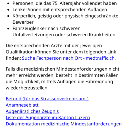
Personen, die das 75. Altersjahr vollendet haben
Informationsstelle AHV/IV
Lenker/innen mit entsprechenden Auflagen
Inklusion im Sport
Körperlich, geistig oder physisch eingeschränkte
Ergänzungsleistungen (EL) (WAS Luzern)
Menschen mit Behinderungen
Bewerber
Kultur und Medien
AHV-Altersrente (WAS Luzern)
Fahrzeuglenker nach schweren
Unfallverletzungen oder schweren Krankheiten
IV-Leistungen (WAS Luzern)
Archive und Bibliotheken
Die entsprechenden Ärzte mit der jeweiligen
Bücher, Bundesarchiv, Landesbibliothek
Qualifikation können Sie unter dem folgenden Link
finden:
Suche Fachperson nach Ort - medtraffic.ch
.
Staatsarchiv Luzern
Kulturelle Einrichtungen
Zentral- und Hochschulbibliothek
Falls die medizinischen Mindestanforderungen nicht
Museen, Theater, Bibliotheken
mehr erreicht werden, besteht in bestimmten Fällen
Archiv der Denkmalpflege
Dienststelle Kultur
die Möglichkeit, mittels Auflagen die Fahreignung
Kulturförderung
wiederherzustellen.
Kunst & Kultur (Luzern Tourismus)
Kulturpolitik, Sprachförderung, Denkmalpflege,
kulturelles Angebot, Kulturerbe, kulturelles Erbe,
Befund (für das Strassenverkehrsamt)
Nachwuchsförderung, Vermittlung, Selektive
Anamneseblatt
Förderung, Kulturausschreibungen, Kulturpreis,
Augenärztliches Zeugnis
Werkbeitrag, Produktionsbeitrag, Recherche,
Liste der Augenärzte im Kanton Luzern
Bildende Kunst, Angewandte Kunst, Theater/Tanz,
Dokumentation medizinische Mindestanforderungen
Musik, Entwicklung, Programmbeiträge,