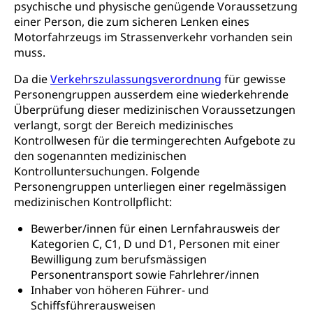
Medikamentenabhängigkeit,
Krankenversicherung (WAS Luzern)
psychische und physische genügende Voraussetzung
Arzneimittelabhängigkeit, Suchtkrankheit,
einer Person, die zum sicheren Lenken eines
Existenzsicherung - Sozialhilfe
Drogenabhängige, Drogensüchtige,
Motorfahrzeugs im Strassenverkehr vorhanden sein
Betäubungsmittel, Suchtmittel, Psychopharmaka
Soziales und Gesellschaft (Dienststelle)
muss.
Fachstelle Sucht Region Luzern
Gesundheitsversorgung
Opferhilfe
Da die
Verkehrszulassungsverordnung
für gewisse
Personengruppen ausserdem eine wiederkehrende
Drogen (Polizei)
Gesundheitsversorgung, Spital, Pflegeinitiative,
Arbeitslosenversicherung (WAS Luzern)
Überprüfung dieser medizinischen Voraussetzungen
Ambulant vor stationär, AVOS, Patientendossier
Sucht
Invalidenversicherung (WAS Luzern)
verlangt, sorgt der Bereich medizinisches
Gesundheitsversorgung
Kontrollwesen für die termingerechten Aufgebote zu
AHV / IV
Soziale Sicherheit
den sogenannten medizinischen
Altersrente, Invalidenrente, Witwenrente,
Kontrolluntersuchungen. Folgende
Sozialversicherung, Vorsorgeeinrichtung,
Personengruppen unterliegen einer regelmässigen
Pensionskasse, erste Säule, zweite Säule, dritte
medizinischen Kontrollpflicht:
Säule, Hilflosenentschädigung,
Ergänzungsleistungen, Altersvorsorge,
Bewerber/innen für einen Lernfahrausweis der
Todesfallversicherung
Kategorien C, C1, D und D1, Personen mit einer
Bewilligung zum berufsmässigen
Hilfslosenentschädigung (WAS Luzern)
Behinderung
Personentransport sowie Fahrlehrer/innen
AHV-Hinterlassenenrente (WAS Luzern)
Körperbehinderung, körperliche Behinderung,
Inhaber von höheren Führer- und
geistige Behinderung, psychische Behinderung,
Schiffsführerausweisen
AHV-Beiträge (WAS Luzern)
Erwerbsunfähigkeit, Behinderte