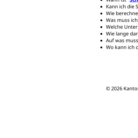
Berufsmaturi
und Vollzeitsch
Kann ich die 
Wie berechne
Berufsbildung
Obligatorische
Was muss ich
Welche Unter
Fach- & Wirt
Schulpflicht, S
Wie lange dar
Psychomotorik, 
Gymnasien & 
Auf was muss 
Wo kann ich 
Kantonale S
Stipendien un
Gesundheits
Sonderschul
Studienbeihilfe
Heilpädagogi
Stipendien U
Universität
Fachstelle St
Technische Hoch
© 2026 Kanto
Hochschulbildung
Finanzielle 
Hochschule Luze
(Dachorganisati
swissunivers
Vorschule
Kindergarten, Ki
Kinderbetre