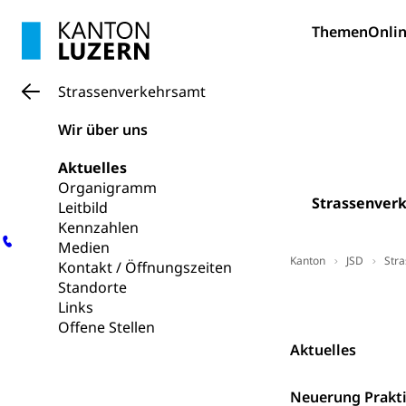
Hunde
Bestattung, Beer
Themen
Onlin
Ärztliche To
Strassenverkehrsamt
Sicherheit
Wir über uns
Armee
Aktuelles
Militär, Militärd
Organigramm
Wehrpflichtersa
Strassenver
Leitbild
Kennzahlen
Militär
Sch
Bevölkerungs
Medien
Kanton
JSD
Str
Katastrophenschu
Kontakt / Öffnungszeiten
Standorte
Kantonaler 
Kontakt
Polizei
Links
Offene Stellen
Ordnungskräfte,
Aktuelles
Polizei
Versorgung
Neuerung Prakt
Vorratshaltung, 