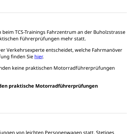
 beim TCS-Trainings Fahrzentrum an der Buholzstrasse
aktischen Führerprüfungen mehr statt.
Konkursämter
er Verkehrsexperte entscheidet, welche Fahrmanöver
sche Parteien, Grundfreiheiten, Pluralismus
ung finden Sie
hier
.
finden keine praktischen Motorradführerprüfungen
 Vermögenssteuer, Verrechnungssteuer, Quellensteuer,
, Kirchensteuer, Gewerbesteuer, Vergnügungssteuer,
en praktische Motorradführerprüfungen
- und Kapitalsteuer
ion
ehrsamt
Beschwerdestelle Spitäler
ungen von leichten Personenwagen statt. Stetiges