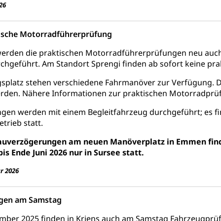
26
behörde Gleichstellung
rechtspflege, Gerichtsverfahren
hte: Aufgaben und Verfahren
Kosten im Zivilprozess
ische Motorradführerprüfung
nd Konkurs
den, Zahlungsunfähigkeit, Pfändung
werden die praktischen Motorradführerprüfungen neu auch
chgeführt. Am Standort Sprengi finden ab sofort keine pr
ezi.lu.ch)
Betreibungsämter
Betreibungsverfahren
splatz stehen verschiedene Fahrmanöver zur Verfügung. D
 Stimm- und Wahlrecht, Stimmrecht, Abstimmungen, Wahlen, politi
rden. Nähere Informationen zur praktischen Motorradprüf
uern
ngen werden mit einem Begleitfahrzeug durchgeführt; es 
trieb statt.
, Einkommenssteuer, Kopfsteuer, Personalsteuer, Haushaltssteuer,
nsteuer, Liegenschaftssteuer, Handänderungssteuer, Grundsteuer
auverzögerungen am neuen Manöverplatz in Emmen find
euer, Verkehrssteuer, Erbschaftssteuer, Schenkungssteuer, Gewinn
bis Ende Juni 2026 nur in Sursee statt.
ststelle)
n
r 2026
ittlungsstelle, Schlichtungsstelle, Vermittlung, Schlichtung, Mediat
gen am Samstag
Beschwerden (Volksschulen)
Beschwerde Strassenverk
mber 2025 finden in Kriens auch am Samstag Fahrzeugprüf