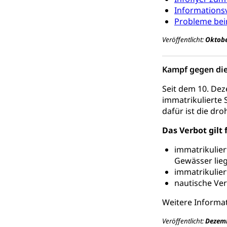
Informations
Giftabfälle, Giftm
Probleme beim
Sonderabfäll
Eigentum
Veröffentlicht:
Oktobe
Liegenschaft, I
Kampf gegen di
ÖREB-Katast
Energie
Seit dem 10. Dez
Strom, Energiev
immatrikulierte 
fossile Energie,
dafür ist die d
Energiefachs
Grundbuch
Das Verbot gilt 
Grundbucheintr
immatrikulier
Gewässer lieg
Grundbuch
Luft und Klim
immatrikulier
Luftreinhaltung
nautische Ver
Atmosphäre, 
Weitere Informat
Raumplanung
Raumplan, Nutz
Veröffentlicht:
Dezemb