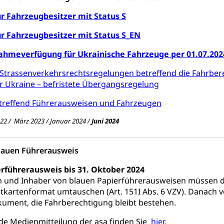
ür Fahrzeugbesitzer mit Status S
ür Fahrzeugbesitzer mit Status S_EN
ahmeverfügung für Ukrainische Fahrzeuge per 01.07.202
trassenverkehrsrechtsregelungen betreffend die Fahrber
r Ukraine – befristete Übergangsregelung
etreffend Führerausweisen und Fahrzeugen
2022 / März 2023 / Januar 2024 /
Juni 2024
lauen Führerausweis
führerausweis bis 31. Oktober 2024
n und Inhaber von blauen Papierführerausweisen müssen d
tkartenformat umtauschen (Art. 151I Abs. 6 VZV). Danach v
kument, die Fahrberechtigung bleibt bestehen.
de Medienmitteilung der asa finden Sie
hier
.