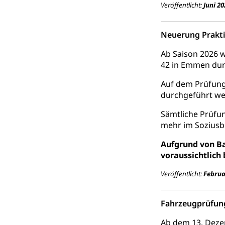
Veröffentlicht:
Juni 20
Schlichtungs
Zivilrecht, Zivil
Bezirksgeric
Neuerung Prakt
Betreibung u
Bankrott, Schul
Ab Saison 2026 
42 in Emmen dur
Schulden (gru
Demokratie
Auf dem Prüfung
Regierungsform,
durchgeführt we
Volksrechte
Kantonale Ste
Sämtliche Prüfu
mehr im Soziusbe
Finanzausgleich
Grundstückgewin
Aufgrund von B
Reklameplakatst
voraussichtlich 
Steuern (Dien
Ombudsstelle
Veröffentlicht:
Februa
Vermittler, Verm
Fahrzeugprüfun
Umgang mit 
Rassismus
Ab dem 13. Deze