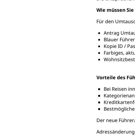
Wie müssen Sie
Für den Umtausch
Antrag Umtau
Blauer Führer
Kopie ID / Pa
Farbiges, akt
Wohnsitzbest
Vorteile des Fü
Bei Reisen in
Kategorienanp
Kreditkarten
Bestmögliche 
Der neue Führera
Adressänderunge