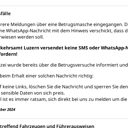
ool
Richtplanung Kanton Luzern (ARE)
Raum und Wirts
fälle
hrere Meldungen über eine Betrugsmasche eingegangen. D
ine WhatsApp-Nachricht mit dem Hinweis verschickt, dass 
wiesen werden soll.
rkehrsamt Luzern versendet keine SMS oder WhatsApp
fordern!
izei wurde bereits über die Betrugsversuche informiert und
beim Erhalt einer solchen Nachricht richtig:
uf keine Links, löschen Sie die Nachricht und sperren Sie de
 sensible Daten von sich preis.
ll ist es immer ratsam, sich direkt bei uns zu melden um die
ber 2024
etreffend Fahrzeugen und Führerausweisen