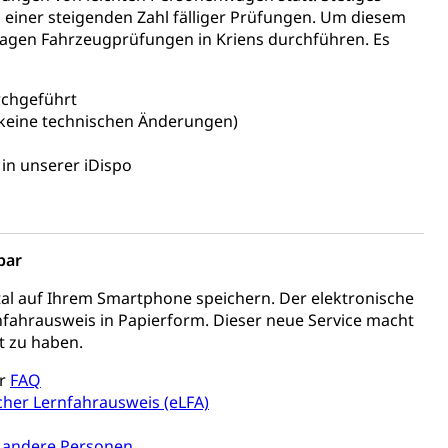
einer steigenden Zahl fälliger Prüfungen. Um diesem
tagen Fahrzeugprüfungen in Kriens durchführen. Es
ierung
rauszug, Kriminalität
rchgeführt
PD)
(keine technischen Änderungen)
schutz
in unserer iDispo
tzbehörden im Kanton Luzern
bar
al auf Ihrem Smartphone speichern. Der elektronische
rnfahrausweis in Papierform. Dieser neue Service macht
it zu haben.
er
FAQ
cher Lernfahrausweis (eLFA)
schutz (GEO-Portal rawi)
Boden
nd andere Personen