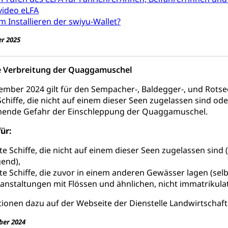
video eLFA
üll, Schadstoffe, Giftstoffe, Störfall
 Installieren der swiyu-Wallet?
e und Gifte (Umweltberatung Luzern)
r 2025
mmobilie, Grundstück
e Verbreitung der Quaggamuschel
er
Grundeigentümerabfrage
ember 2024 gilt für den Sempacher-, Baldegger-, und Rotse
ersorgung, Stromversorgung, Energieverbrauch, Stromverbrauch, 
Schiffe, die nicht auf einem dieser Seen zugelassen sind o
 erneuerbare Energie, Biomasse
rohende Gefahr der Einschleppung der Quaggamuschel.
tellenkonferenz Zentralschweiz
für:
ag, Grundbuchamt, Grundeigentum, Grundstück
te Schiffe, die nicht auf einem dieser Seen zugelassen sin
end),
Grundbuchplan mit Eigentümerabfrage (Geoportal)
a
te Schiffe, die zuvor in einem anderen Gewässer lagen (se
, Luftverschmutzung, Klimaschutz, Klimaveränderung, Treibhausef
anstaltungen mit Flössen und ähnlichen, nicht immatrikulat
Luft, Klima (Geoportal)
Klima
ionen dazu auf der Webseite der Dienstelle Landwirtschaft
ungsplan
er 2024