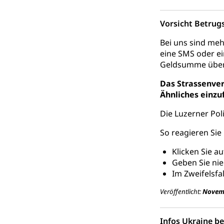
Raumdatenp
Vorsicht Betrugs
Bei uns sind me
eine SMS oder e
Geldsumme über
Das Strassenve
Ähnliches einzu
Die Luzerner Pol
So reagieren Sie 
Klicken Sie a
Geben Sie nie
Im Zweifelsfa
Veröffentlicht:
Novem
Infos Ukraine b