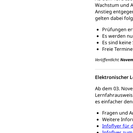
Schlichtungs
Diskriminierung
Wachstum und Al
Anstieg entgege
Anlaufstelle 
Strafregister 
gelten dabei fo
Strafrecht, Stra
Prüfungen er
Strafverfahr
Es werden nu
Vormundschaf
Es sind keine
Vormund, Amtsv
Freie Termine
Kindes- und
Veröffentlicht:
Novem
Umwelt und Ba
Elektronischer 
Abfall
Ab dem 03. Nove
Lernfahrausweis 
Abfallentsorgun
es einfacher denn
Abfall und E
Boden, Natur 
Fragen und A
Bodenschutz, La
Weitere Info
Infoflyer für
Natur (Diens
Chemie und Gi
Infoflyer zum