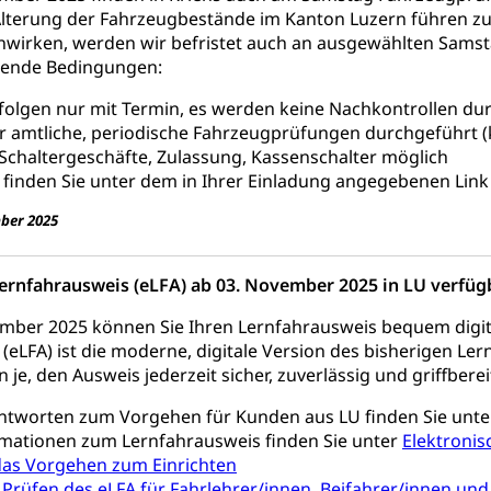
stelle SEG
, Fremdenfeindlichkeit, Gleichberechtigung
terung der Fahrzeugbestände im Kanton Luzern führen zu 
nwirken, werden wir befristet auch an ausgewählten Sams
Schutz vor Diskriminierung (fabia)
Schutz vor Diskrimin
und Strafverfahren
lgende Bedingungen:
frechtspflege, Gerichtsverfahren, Strafregistereintrag, Strafregiste
folgen nur mit Termin, es werden keine Nachkontrollen du
en Staatsanwaltschaft
Strafregisterauszug bestellen (EJ
r amtliche, periodische Fahrzeugprüfungen durchgeführt 
t
 Schaltergeschäfte, Zulassung, Kassenschalter möglich
ormund, Mündel, Vormundschaftsbehörde, Kindesschutz, Jugend
 finden Sie unter dem in Ihrer Einladung angegebenen Link 
 Erwachsenenschutz KESB
Kindes- und Erwachsenenschu
ber 2025
uen
Lernfahrausweis (eLFA) ab 03. November 2025 in LU verfüg
mber 2025 können Sie Ihren Lernfahrausweis bequem digit
(eLFA) ist die moderne, digitale Version des bisherigen Le
g, Kehrichtabfuhr, Müllabfuhr
 je, den Ausweis jederzeit sicher, zuverlässig und griffbere
ntsorgung
Gemeindeverbände für Abfallentsorgung
und Landschaft
ntworten zum Vorgehen für Kunden aus LU finden Sie unt
ndschaftsschutz, Gewässerschutz, Naturschutz, Umweltschutz
rmationen zum Lernfahrausweis finden Sie unter
Elektronis
 das Vorgehen zum Einrichten
tstelle Landwirtschaft und Wald)
Natur- und Lanschafts
fte
 Prüfen des eLFA für Fahrlehrer/innen, Beifahrer/innen u