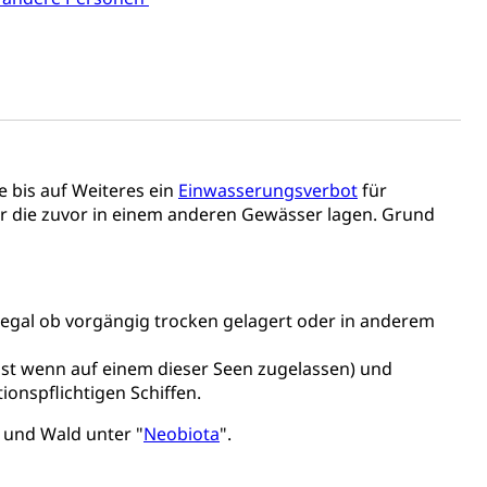
e bis auf Weiteres ein
Einwasserungsverbot
für
Energiequelle, Windenergie, Wasserkraft, Sonnenenergie,
der die zuvor in einem anderen Gewässer lagen. Grund
d (egal ob vorgängig trocken gelagert oder in anderem
lbst wenn auf einem dieser Seen zugelassen) und
fekt
ionspflichtigen Schiffen.
 und Wald unter "
Neobiota
".