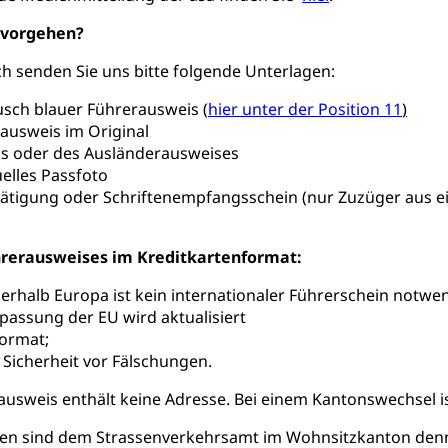
 vorgehen?
 senden Sie uns bitte folgende Unterlagen:
sch blauer Führerausweis
(
hier unter der Position 11
)
ausweis im Original
ss oder des Ausländerausweises
uelles Passfoto
ätigung oder Schriftenempfangsschein (nur Zuzüger aus 
hrerausweises im Kreditkartenformat:
nerhalb Europa ist kein internationaler Führerschein notwe
assung der EU wird aktualisiert
format;
Sicherheit vor Fälschungen.
usweis enthält keine Adresse. Bei einem Kantonswechsel i
n sind dem Strassenverkehrsamt im Wohnsitzkanton denno