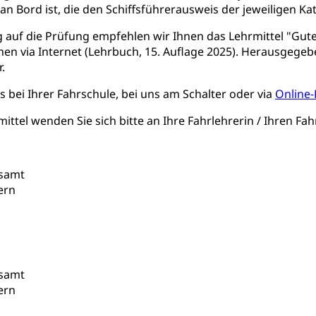
an Bord ist, die den Schiffsführerausweis der jeweiligen Kat
sche Schulen
Freiwilliger Schulsport
niversität Luzern unilu
Finanzielle Unterstützung für A
 auf die Prüfung empfehlen wir Ihnen das Lehrmittel "Gute
ipendien (beruf.lu.ch)
Studienbeiträge Höhere Berufsbi
schule, Studium, Hochschulstudium, Universitätsstudium, univers
nen via Internet (Lehrbuch, 15. Auflage 2025). Herausgege
, Hochschule, universitäre Hochschule, Bachelor, Master, Doktora
Unterstützung Pädagogische Hochschule PHLU
Stipendi
.
rn, Fachhochschule Zentralschweiz, HSLU, Pädagogische Hochschul
on der Schweizer Hochschulen)
s bei Ihrer Fahrschule, bei uns am Schalter oder via
Online-
ities
Universität Luzern
Fachstelle Hochschulbildung
mittel wenden Sie sich bitte an Ihre Fahrlehrerin / Ihren Fa
nderkrippe, Krippe, Kinderhort, Kindertagesstätte, Spielgruppe, Ta
uung
Freiwilliges Kindergarten Jahr
Frühe Sprachförd
rsamt
ern
rung
Soziales
schutz
te, Produktsicherheit, Preisüberwachung, Preisüberwacher, Konsu
ionale Erschöpfung, internationale Erschöpfung, Preisabsprache, K
rsamt
ern
kontrolle und Verbraucherschutz
cherung