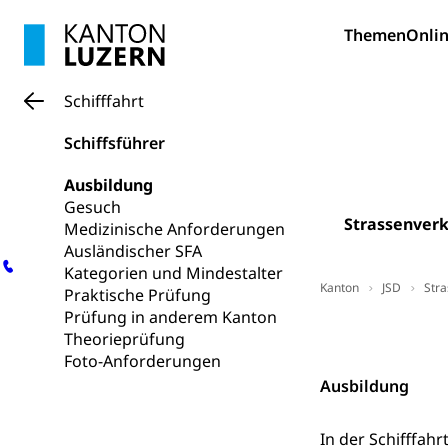
Erwachsene
Berufliche Gr
Themen
Onlin
Fachperson B
Lehre, Berufsfac
Allgemeinbil
Schifffahrt
Schulen und 
Hochschule F
Bildung & Be
Schiffsführer
Fremdsprache
Studium, Hochsc
Berufsabschl
Information
Ausbildung
Campus Hor
Mittelschulen
Gesuch
Berufslehre (
Pädagogische
Gymnasium, Hand
Strassenver
Medizinische Anforderungen
Informatikmitte
Berufsmaturi
Ausländischer SFA
und Vollzeitsch
Kategorien und Mindestalter
Kanton
JSD
Str
Praktische Prüfung
Berufsbildung
Obligatorische
Prüfung in anderem Kanton
Fach- & Wirt
Kontakt
Schulpflicht, S
Theorieprüfung
Psychomotorik, 
Foto-Anforderungen
Gymnasien & 
Ausbildung
Kantonale S
Stipendien un
Gesundheits
Sonderschul
Studienbeihilfe
In der Schifffah