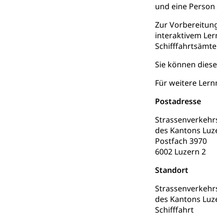
und eine Person 
Heilpädagogi
Stipendien U
Universität
Zur Vorbereitung
Fachstelle St
Technische Hoch
interaktivem Ler
Hochschulbildung
Finanzielle 
Schifffahrtsämter
Hochschule Luze
(Dachorganisati
Sie können diese
swissunivers
Vorschule
Für weitere Lern
Kindergarten, Ki
Postadresse
Kinderbetre
Strassenverkeh
des Kantons Luz
Frühe Förde
Gesundheit und 
Postfach 3970
6002 Luzern 2
Konsumenten
Standort
Konsumentenrech
Erschöpfung, nat
Strassenverkeh
des Kantons Luz
Lebensmittel
Krankenversi
Schifffahrt