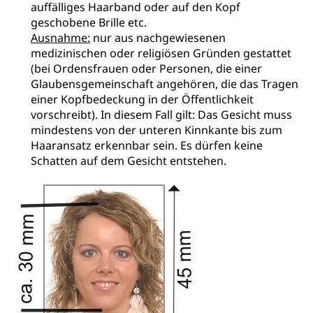
auffälliges Haarband oder auf den Kopf
Betäubungsmittel, Suchtmittel, Psychopharmaka
Soziales und Gesellschaft (Dienststelle)
geschobene Brille etc.
Ausnahme:
nur aus nachgewiesenen
Fachstelle Sucht Region Luzern
Gesundheitsversorgung
Opferhilfe
medizinischen oder religiösen Gründen gestattet
Drogen (Polizei)
Gesundheitsversorgung, Spital, Pflegeinitiative,
Arbeitslosenversicherung (WAS Luzern)
(bei Ordensfrauen oder Personen, die einer
Ambulant vor stationär, AVOS, Patientendossier
Glaubensgemeinschaft angehören, die das Tragen
Sucht
Invalidenversicherung (WAS Luzern)
einer Kopfbedeckung in der Öffentlichkeit
Gesundheitsversorgung
AHV / IV
Soziale Sicherheit
vorschreibt). In diesem Fall gilt: Das Gesicht muss
mindestens von der unteren Kinnkante bis zum
Altersrente, Invalidenrente, Witwenrente,
Sozialversicherung, Vorsorgeeinrichtung,
Haaransatz erkennbar sein. Es dürfen keine
Pensionskasse, erste Säule, zweite Säule, dritte
Schatten auf dem Gesicht entstehen.
Säule, Hilflosenentschädigung,
Ergänzungsleistungen, Altersvorsorge,
Todesfallversicherung
Hilfslosenentschädigung (WAS Luzern)
Behinderung
AHV-Hinterlassenenrente (WAS Luzern)
Körperbehinderung, körperliche Behinderung,
geistige Behinderung, psychische Behinderung,
AHV-Beiträge (WAS Luzern)
Erwerbsunfähigkeit, Behinderte
Informationsstelle AHV/IV
Inklusion im Sport