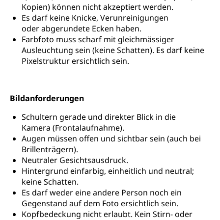
Prämienverbilligung (WAS Luzern)
sichere Lebensmittel, Lebensmittelkontrolle,
Kopien) können nicht akzeptiert werden.
Lebensmittelhygiene, Produktesicherheit
Obligatorische Krankenversicherung (WAS
Es darf keine Knicke, Verunreinigungen
Luzern)
oder abgerundete Ecken haben.
Trinkwasser
Prävention
Farbfoto muss scharf mit gleichmässiger
Kranken- und Unfallversicherung
Lebensmittel
Gesundheitsvorsorge, Wellness, Unfallverhütung,
Ausleuchtung sein (keine Schatten). Es darf keine
Suchtprävention, Alkoholprävention,
Pixelstruktur ersichtlich sein.
Tabakprävention, Primärprävention,
Sekundärprävention, Tertiärprävention
Darmkrebsvorsorge
Soziale Sicherheit
Bildanforderungen
Kantonales Tabakpräventionsprogramm
Sozialversicherungen, Sozialpolitik,
Schultern gerade und direkter Blick in die
Arbeitslosenversicherung,
Kamera (Frontalaufnahme).
Gesundheitsförderung
Mutterschaftsversicherung, Krankenversicherung,
Augen müssen offen und sichtbar sein (auch bei
Unfallversicherung, Invalidenversicherung,
Prävention (Polizei)
Brillenträgern).
Sozialhilfe
Neutraler Gesichtsausdruck.
Suchtprävention
Hintergrund einfarbig, einheitlich und neutral;
Kranken- und Unfallversicherung
Sucht und Drogen
Gesundheitsversorgung
keine Schatten.
(gruezi.lu.ch)
Drogenabhängigkeit, Drogensucht,
Es darf weder eine andere Person noch ein
Medikamentenabhängigkeit,
Krankenversicherung (WAS Luzern)
Gegenstand auf dem Foto ersichtlich sein.
Arzneimittelabhängigkeit, Suchtkrankheit,
Kopfbedeckung nicht erlaubt. Kein Stirn- oder
Existenzsicherung - Sozialhilfe
Drogenabhängige, Drogensüchtige,