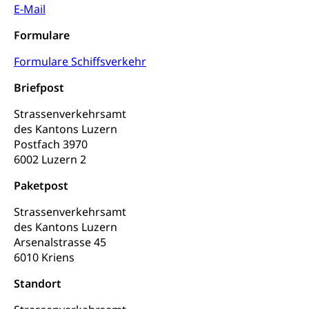
E-Mail
Kulturförderung und Vermittlung
Formulare
Angebote für Schulklassen
Mobilität
Formulare Schiffsverkehr
Zentralschweizer Filmförderung
Briefpost
Schiene und öffentlicher Verkehr
Schienenverkehr, Zugverkehr, Bahnverkehr,
Strassenverkehrsamt
Transportmittel, öffentlicher Verkehr
des Kantons Luzern
Postfach 3970
Verkehrsverbund Luzern VVL
Schifffahrt
6002 Luzern 2
Öffentlicher Verkehr Luzern Mobil
Schiffsverkehr, Binnenschifffahrt, Seeschifffahrt,
Paketpost
Flussschifffahrt
Strassenverkehrsamt
Schifffahrt (Strassenverkehrsamt)
Strasse
des Kantons Luzern
Arsenalstrasse 45
Autoverkehr, Lastwagenverkehr, Schwerverkehr,
6010 Kriens
leistungsabhängige Schwerverkehrsabgabe,
Langsamverkehr, Transportmittel, Auto, Motorrad,
Standort
Individualverkehr