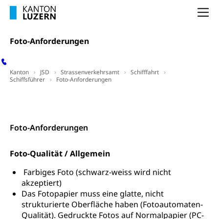
Heilpädagogische Schulen
Na
Kinderbetreuung
Freiwilliger Schulsport
Freiwilliges Kindergarten Jahr
Gesundheit und Soziales
Foto-Anforderungen
Frühe Sprachförderung
Konsumentenschutz
Kindergarten & Basisstufe
Kanton
JSD
Strassenverkehrsamt
Schifffahrt
Konsumentenrechte, Produktsicherheit,
Schiffsführer
Foto-Anforderungen
Frühe Förderung
Preisüberwachung, Preisüberwacher,
Konsumentenorganisation, parallele Einfuhr,
Kontakt
Kontakt
regionale Erschöpfung, nationale Erschöpfung,
internationale Erschöpfung, Preisabsprache, Kartell,
Cassis-deDijon-Prinzip
Foto-Anforderungen
Lebensmittelkontrolle und
Krankenversicherung
Foto-Qualität / Allgemein
Verbraucherschutz
Unfallversicherung, Berufsunfallversicherung,
Farbiges Foto (schwarz-weiss wird nicht
Krankheit, Unfall, Prämienverbilligung,
Krankenkasse
akzeptiert)
Das Fotopapier muss eine glatte, nicht
Krankenversicherung (WAS Luzern)
Lebensmittelsicherheit
strukturierte Oberfläche haben (Fotoautomaten-
Qualität). Gedruckte Fotos auf Normalpapier (PC-