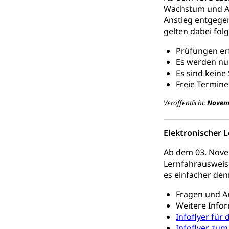
Schlichtungs
Diskriminierung
Wachstum und Al
Anstieg entgege
Anlaufstelle 
Strafregister 
gelten dabei fo
Strafrecht, Stra
Prüfungen er
Strafverfahr
Es werden nu
Vormundschaf
Es sind keine
Vormund, Amtsv
Freie Termine
Kindes- und
Veröffentlicht:
Novem
Umwelt und Ba
Elektronischer 
Abfall
Ab dem 03. Nove
Lernfahrausweis 
Abfallentsorgun
es einfacher denn
Abfall und E
Boden, Natur 
Fragen und A
Bodenschutz, La
Weitere Info
Infoflyer für
Natur (Diens
Chemie und Gi
Infoflyer zum