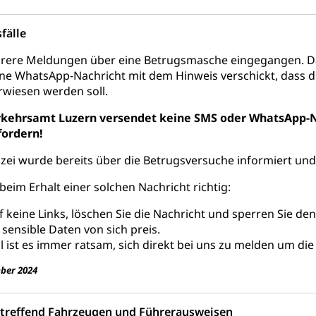
ool
Richtplanung Kanton Luzern (ARE)
Raum und Wirts
fälle
hrere Meldungen über eine Betrugsmasche eingegangen. D
ine WhatsApp-Nachricht mit dem Hinweis verschickt, dass 
wiesen werden soll.
rkehrsamt Luzern versendet keine SMS oder WhatsApp
fordern!
izei wurde bereits über die Betrugsversuche informiert und
beim Erhalt einer solchen Nachricht richtig:
uf keine Links, löschen Sie die Nachricht und sperren Sie de
 sensible Daten von sich preis.
ll ist es immer ratsam, sich direkt bei uns zu melden um die
ber 2024
etreffend Fahrzeugen und Führerausweisen