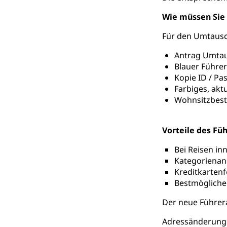
Wie müssen Sie
Für den Umtausch
Antrag Umtau
Blauer Führer
Kopie ID / Pa
Farbiges, akt
Wohnsitzbest
Vorteile des Fü
Bei Reisen in
Kategorienanp
Kreditkarten
Bestmögliche 
Der neue Führera
Adressänderunge