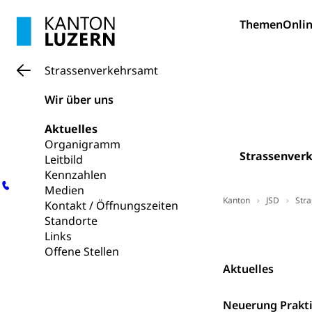
Hunde
Bestattung, Beer
Themen
Onlin
Ärztliche To
Strassenverkehrsamt
Sicherheit
Wir über uns
Armee
Aktuelles
Militär, Militärd
Organigramm
Wehrpflichtersa
Strassenver
Leitbild
Kennzahlen
Militär
Sch
Bevölkerungs
Medien
Kanton
JSD
Str
Katastrophenschu
Kontakt / Öffnungszeiten
Standorte
Kantonaler 
Kontakt
Polizei
Links
Offene Stellen
Ordnungskräfte,
Aktuelles
Polizei
Versorgung
Neuerung Prakt
Vorratshaltung, 