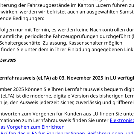
stelle SEG
, Fremdenfeindlichkeit, Gleichberechtigung
terung der Fahrzeugbestände im Kanton Luzern führen zu 
nwirken, werden wir befristet auch an ausgewählten Sams
Schutz vor Diskriminierung (fabia)
Schutz vor Diskrimin
und Strafverfahren
lgende Bedingungen:
frechtspflege, Gerichtsverfahren, Strafregistereintrag, Strafregiste
folgen nur mit Termin, es werden keine Nachkontrollen du
en Staatsanwaltschaft
Strafregisterauszug bestellen (EJ
r amtliche, periodische Fahrzeugprüfungen durchgeführt 
t
 Schaltergeschäfte, Zulassung, Kassenschalter möglich
ormund, Mündel, Vormundschaftsbehörde, Kindesschutz, Jugend
 finden Sie unter dem in Ihrer Einladung angegebenen Link 
 Erwachsenenschutz KESB
Kindes- und Erwachsenenschu
ber 2025
uen
Lernfahrausweis (eLFA) ab 03. November 2025 in LU verfüg
mber 2025 können Sie Ihren Lernfahrausweis bequem digit
(eLFA) ist die moderne, digitale Version des bisherigen Le
g, Kehrichtabfuhr, Müllabfuhr
 je, den Ausweis jederzeit sicher, zuverlässig und griffbere
ntsorgung
Gemeindeverbände für Abfallentsorgung
und Landschaft
ntworten zum Vorgehen für Kunden aus LU finden Sie unt
ndschaftsschutz, Gewässerschutz, Naturschutz, Umweltschutz
rmationen zum Lernfahrausweis finden Sie unter
Elektronis
 das Vorgehen zum Einrichten
tstelle Landwirtschaft und Wald)
Natur- und Lanschafts
fte
 Prüfen des eLFA für Fahrlehrer/innen, Beifahrer/innen u