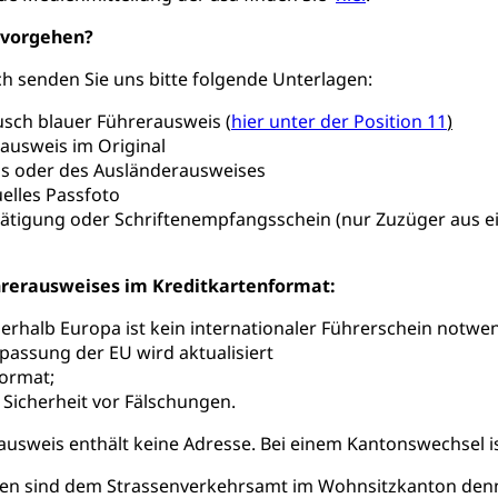
 vorgehen?
 senden Sie uns bitte folgende Unterlagen:
sch blauer Führerausweis
(
hier unter der Position 11
)
ausweis im Original
ss oder des Ausländerausweises
uelles Passfoto
ätigung oder Schriftenempfangsschein (nur Zuzüger aus 
hrerausweises im Kreditkartenformat:
nerhalb Europa ist kein internationaler Führerschein notwe
assung der EU wird aktualisiert
format;
Sicherheit vor Fälschungen.
usweis enthält keine Adresse. Bei einem Kantonswechsel i
n sind dem Strassenverkehrsamt im Wohnsitzkanton denno