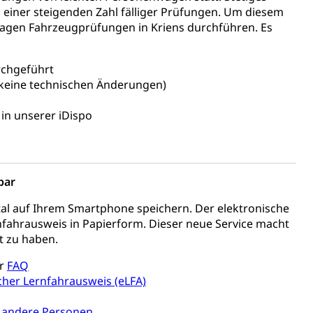
einer steigenden Zahl fälliger Prüfungen. Um diesem
tagen Fahrzeugprüfungen in Kriens durchführen. Es
ierung
rauszug, Kriminalität
rchgeführt
PD)
(keine technischen Änderungen)
schutz
in unserer iDispo
tzbehörden im Kanton Luzern
bar
al auf Ihrem Smartphone speichern. Der elektronische
rnfahrausweis in Papierform. Dieser neue Service macht
it zu haben.
er
FAQ
cher Lernfahrausweis (eLFA)
schutz (GEO-Portal rawi)
Boden
nd andere Personen