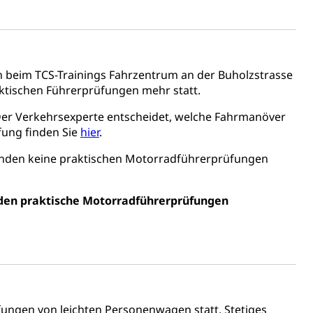
 beim TCS-Trainings Fahrzentrum an der Buholzstrasse
aktischen Führerprüfungen mehr statt.
Konkursämter
er Verkehrsexperte entscheidet, welche Fahrmanöver
sche Parteien, Grundfreiheiten, Pluralismus
ung finden Sie
hier
.
finden keine praktischen Motorradführerprüfungen
 Vermögenssteuer, Verrechnungssteuer, Quellensteuer,
, Kirchensteuer, Gewerbesteuer, Vergnügungssteuer,
en praktische Motorradführerprüfungen
- und Kapitalsteuer
ion
ehrsamt
Beschwerdestelle Spitäler
ungen von leichten Personenwagen statt. Stetiges