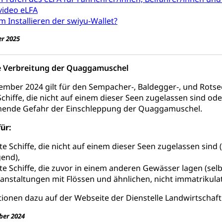
video eLFA
üll, Schadstoffe, Giftstoffe, Störfall
 Installieren der swiyu-Wallet?
e und Gifte (Umweltberatung Luzern)
r 2025
mmobilie, Grundstück
e Verbreitung der Quaggamuschel
er
Grundeigentümerabfrage
ember 2024 gilt für den Sempacher-, Baldegger-, und Rotse
ersorgung, Stromversorgung, Energieverbrauch, Stromverbrauch, 
Schiffe, die nicht auf einem dieser Seen zugelassen sind o
 erneuerbare Energie, Biomasse
rohende Gefahr der Einschleppung der Quaggamuschel.
tellenkonferenz Zentralschweiz
für:
ag, Grundbuchamt, Grundeigentum, Grundstück
te Schiffe, die nicht auf einem dieser Seen zugelassen sin
end),
Grundbuchplan mit Eigentümerabfrage (Geoportal)
a
te Schiffe, die zuvor in einem anderen Gewässer lagen (se
, Luftverschmutzung, Klimaschutz, Klimaveränderung, Treibhausef
anstaltungen mit Flössen und ähnlichen, nicht immatrikulat
Luft, Klima (Geoportal)
Klima
ionen dazu auf der Webseite der Dienstelle Landwirtschaft
ungsplan
er 2024