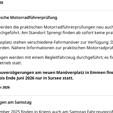
26
behörde Gleichstellung
rechtspflege, Gerichtsverfahren
hte: Aufgaben und Verfahren
Kosten im Zivilprozess
ische Motorradführerprüfung
nd Konkurs
den, Zahlungsunfähigkeit, Pfändung
werden die praktischen Motorradführerprüfungen neu auch
chgeführt. Am Standort Sprengi finden ab sofort keine pr
ezi.lu.ch)
Betreibungsämter
Betreibungsverfahren
splatz stehen verschiedene Fahrmanöver zur Verfügung. D
 Stimm- und Wahlrecht, Stimmrecht, Abstimmungen, Wahlen, politi
rden. Nähere Informationen zur praktischen Motorradprüf
uern
ngen werden mit einem Begleitfahrzeug durchgeführt; es 
trieb statt.
, Einkommenssteuer, Kopfsteuer, Personalsteuer, Haushaltssteuer,
nsteuer, Liegenschaftssteuer, Handänderungssteuer, Grundsteuer
auverzögerungen am neuen Manöverplatz in Emmen find
euer, Verkehrssteuer, Erbschaftssteuer, Schenkungssteuer, Gewinn
bis Ende Juni 2026 nur in Sursee statt.
ststelle)
n
r 2026
ittlungsstelle, Schlichtungsstelle, Vermittlung, Schlichtung, Mediat
gen am Samstag
Beschwerden (Volksschulen)
Beschwerde Strassenverk
mber 2025 finden in Kriens auch am Samstag Fahrzeugprüf