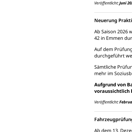
Veröffentlicht:
Juni 20
Schlichtungs
Zivilrecht, Zivil
Bezirksgeric
Neuerung Prakt
Betreibung u
Bankrott, Schul
Ab Saison 2026 
42 in Emmen dur
Schulden (gru
Demokratie
Auf dem Prüfung
Regierungsform,
durchgeführt we
Volksrechte
Kantonale Ste
Sämtliche Prüfu
mehr im Soziusbe
Finanzausgleich
Grundstückgewin
Aufgrund von B
Reklameplakatst
voraussichtlich 
Steuern (Dien
Ombudsstelle
Veröffentlicht:
Februa
Vermittler, Verm
Fahrzeugprüfun
Umgang mit 
Rassismus
Ab dem 13. Deze