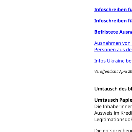
Infoschreiben f
Infoschreiben f
Befristete Ausn
Ausnahmen von S
Personen aus de
Infos Ukraine b
Veröffentlicht: April 
Umtausch des b
Umtausch Papier
Die Inhaberinne
Ausweis im Kredi
Legitimationsdo
Die entsprechen