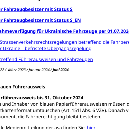
ür Fahrzeugbesitzer mit Status S
ür Fahrzeugbesitzer mit Status S_EN
ahmeverfügung für Ukrainische Fahrzeuge per 01.07.202
trassenverkehrsrechtsregelungen betreffend die Fahrber
r Ukraine – befristete Übergangsregelung
etreffend Führerausweisen und Fahrzeugen
2022 / März 2023 / Januar 2024 /
Juni 2024
lauen Führerausweis
führerausweis bis 31. Oktober 2024
n und Inhaber von blauen Papierführerausweisen müssen d
tkartenformat umtauschen (Art. 151I Abs. 6 VZV). Danach v
kument, die Fahrberechtigung bleibt bestehen.
de Medienmitteilung der asa finden Sie
hier
.