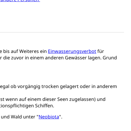
e bis auf Weiteres ein
Einwasserungsverbot
für
Energiequelle, Windenergie, Wasserkraft, Sonnenenergie,
der die zuvor in einem anderen Gewässer lagen. Grund
d (egal ob vorgängig trocken gelagert oder in anderem
lbst wenn auf einem dieser Seen zugelassen) und
fekt
ionspflichtigen Schiffen.
 und Wald unter "
Neobiota
".