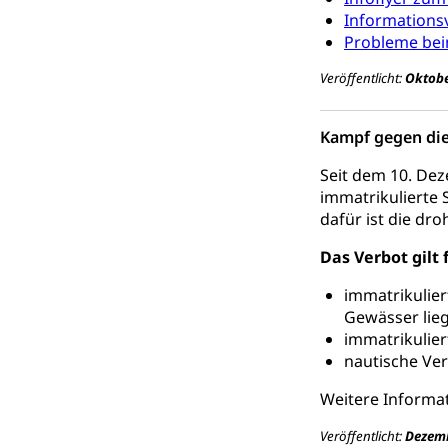
Informations
Giftabfälle, Giftm
Probleme beim
Sonderabfäll
Eigentum
Veröffentlicht:
Oktobe
Liegenschaft, I
Kampf gegen di
ÖREB-Katast
Energie
Seit dem 10. Dez
Strom, Energiev
immatrikulierte 
fossile Energie,
dafür ist die d
Energiefachs
Grundbuch
Das Verbot gilt 
Grundbucheintr
immatrikulier
Gewässer lieg
Grundbuch
Luft und Klim
immatrikulier
Luftreinhaltung
nautische Ver
Atmosphäre, 
Weitere Informat
Raumplanung
Raumplan, Nutz
Veröffentlicht:
Dezemb