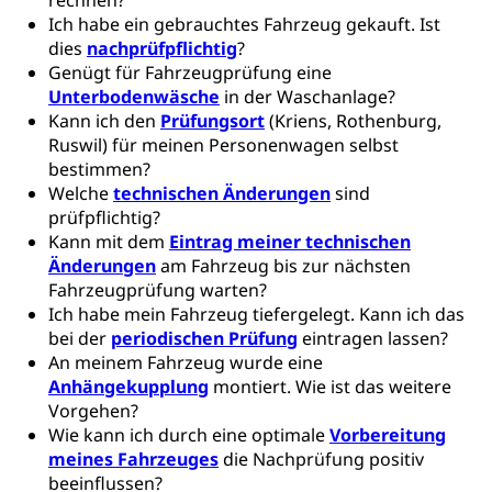
rechnen?
Berufsmatura BM, Aufnahmebedingungen FMS und
Höhere Berufsbildung
Hochschule Luzern HSLU
Schnupperlehre & Lehrstellensuche
Ich habe ein gebrauchtes Fahrzeug gekauft. Ist
Vollzeitschulen mit BM
dies
nachprüfpflichtig
Berufsabschluss für Erwachsene
?
Pädagogische Hochschule Luzern, PH Luzern
Beruf & Weiterbildung (beruf.lu.ch)
Genügt für Fahrzeugprüfung eine
Berufsbildung / Mittelschulen (gruezi.lu.ch)
Obligatorische Schulzeit
Höhere Bildung (hflu.ch)
Höhere Fachschule Luzern HFLU
Berufslehre (beruf.lu.ch)
Unterbodenwäsche
in der Waschanlage?
Fachklasse Grafik (fachklassegrafik.ch)
Schulpflicht, Schulobligatorium, Primarschule,
Kann ich den
Prüfungsort
(Kriens, Rothenburg,
Beratung & Unterstützung
Fachstelle Berufsbildung
Sekundarschule, Schulferien, Tagesschule,
Ruswil) für meinen Personenwagen selbst
Fach- & Wirtschafts-Mittelschulzentrum FMZ
Schulergänzende Betreuung, Logopädie,
Neuorientierung
BIZ Beratungs- und Informationszentrum
bestimmen?
Psychomotorik, Schulpsychologie, Schulsozialarbeit,
Gymnasialbildung, Kantonsschulen
für Bildung und Beruf
Welche
technischen Änderungen
sind
Heilpädagogik und Sonderschulen
prüfpflichtig?
Gymnasien & Fachmittelschulen (beruf.lu.ch)
Berufsmaturität
Kantonale Sportcamps
Kann mit dem
Eintrag meiner technischen
Stipendien und Darlehen
Studienwahl- und Studienbearatung
Zentrum für Brückenangebote
Änderungen
am Fahrzeug bis zur nächsten
Primarschule
Studienbeihilfe, Stipendien, Ausbildungsdarlehen
Fahrzeugprüfung warten?
Fachklasse Grafik
Ich habe mein Fahrzeug tiefergelegt. Kann ich das
Sekundarschule
Stipendien Universität Luzern unilu
Universität
Gesundheitsmittelschule
bei der
periodischen Prüfung
eintragen lassen?
Schulpflicht
An meinem Fahrzeug wurde eine
Finanzielle Unterstützung für Ausbildung
Technische Hochschule, Studium,
Informatikmittelschule
Hochschulstudium, Universitätsstudium,
Anhängekupplung
Pflege HF oder Studium Pflege FH
montiert. Wie ist das weitere
Kindergarten & Basisstufe
universitäre Ausbildung, akademische Ausbildung,
Wirtschaftsmittelschule
Vorgehen?
Fachstelle Stipendien (beruf.lu.ch)
Hochschulbildung, Hochschule, universitäre
Förderangebote
Wie kann ich durch eine optimale
Vorbereitung
FMS und Vollzeitschulen mit BM
Hochschule, Bachelor, Master, Doktorat,
meines Fahrzeuges
die Nachprüfung positiv
Studienbeiträge Höhere Berufsbildung
Sonderschulung
Weiterbildung, Forschung, Entwicklung,
beeinflussen?
Dienstleistungen, Hochschule Luzern,