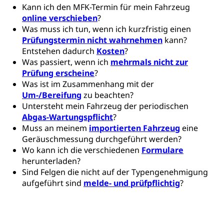
Finanzielle Unterstützung Pädagogische
Musikschulen
Kann ich den MFK-Termin für mein Fahrzeug
Fachhochschule Zentralschweiz, HSLU,
Hochschule PHLU
Pädagogische Hochschule Luzern, PH Luzern, UniLU,
online verschieben
?
Schulferien
swissuniversities (Dachorganisation der Schweizer
Was muss ich tun, wenn ich kurzfristig einen
Stipendien Hochschule Luzern hslu
Hochschulen)
Früherziehung
Prüfungstermin nicht wahrnehmen
kann?
Entstehen dadurch
Kosten
?
Schuldienste
swissuniversities
Vorschule
Was passiert, wenn ich
mehrmals nicht zur
Betreuungsangebote
Prüfung erscheine
?
Universität Luzern
Kindergarten, Kinderkrippe, Krippe, Kinderhort,
Was ist im Zusammenhang mit der
Kindertagesstätte, Spielgruppe, Tagesmutter,
Schulliste
Fachstelle Hochschulbildung
Freiwilliges Kindergarten Jahr
Um-/Bereifung
zu beachten?
Untersteht mein Fahrzeug der periodischen
Heilpädagogische Schulen
Kinderbetreuung
Abgas-Wartungspflicht
?
Freiwilliger Schulsport
Muss an meinem
importierten Fahrzeug
eine
Freiwilliges Kindergarten Jahr
Gesundheit und Soziales
Geräuschmessung durchgeführt werden?
Frühe Sprachförderung
Wo kann ich die verschiedenen
Formulare
herunterladen?
Konsumentenschutz
Kindergarten & Basisstufe
Sind Felgen die nicht auf der Typengenehmigung
Konsumentenrechte, Produktsicherheit,
aufgeführt sind
Frühe Förderung
melde- und prüfpflichtig
?
Preisüberwachung, Preisüberwacher,
Konsumentenorganisation, parallele Einfuhr,
regionale Erschöpfung, nationale Erschöpfung,
internationale Erschöpfung, Preisabsprache, Kartell,