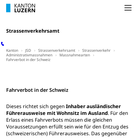
Altersvorsorge (gruezi.lu.ch)
Na
Wissenschaftsförderung
Forschungsförderung, Wissenschaftsmarketing,
Wissenschaft, Forschung, Entwicklung, Projekte
Strassenverkehrsamt
Pilotprojekte Klima
Erwachsenenbildung und Weiterbildung
Kanton
JSD
Strassenverkehrsamt
Strassenverkehr
Innovative Projekte Landwirtschaft und
Umschulung, zweiter Bildungsweg,
Administrativmassnahmen
Massnahmearten
Nachdiplomstudium, Zusatzlehre, Höhere
Wald
Fahrverbot in der Schweiz
Berufsbildung, Berufsmatura nach Lehre,
Projektförderung Universität Luzern unilu
Neuorientierung, Grundkompetenzen,
Kontakt
Berufsberatung, Standortbestimmung,
Studienberatung, Beratung und Unterstützung,
Berufsabschluss für Erwachsene
Fahrverbot in der Schweiz
Erwachsenenmatura
Berufliche Grundbildung
Dieses richtet sich gegen
Inhaber ausländischer
Bildungsgutscheine Grundkompetenzen
Lehre, Berufsfachschule, Lehrbetrieb, Lehrvertrag,
Führerausweise mit Wohnsitz im Ausland
. Für den
Berufsberatung, Qualifikationsverfahren,
Erlass eines Fahrverbots müssen die gleichen
Bildung & Berufsabschluss für Erwachsene
Berufswahl & Berufsberatung, Schnupperlehre und
Voraussetzungen erfüllt sein wie für den Entzug des
Lehrstellensuche, Berufsmaturität,
Fachperson Betreuung (verkürzte
(schweizerischen) Führerausweises. Das gegenüber
Brückenangebote, Zugewanderte & Arbeitsmarkt,