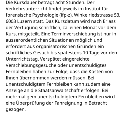
Die Kursdauer beträgt acht Stunden. Der
Berufsbildung / Mittelschulen (gruezi.lu.ch)
Obligatorische Schulzeit
Höhere Bildung (hflu.ch)
Höhere Fachschule Luzern HFLU
Berufslehre (beruf.lu.ch)
Verkehrsunterricht findet jeweils im Institut für
Fachklasse Grafik (fachklassegrafik.ch)
Schulpflicht, Schulobligatorium, Primarschule,
forensische Psychologie (ifp-z), Winkelriedstrasse 53,
Beratung & Unterstützung
Fachstelle Berufsbildung
Sekundarschule, Schulferien, Tagesschule,
6003 Luzern statt. Das Kursdatum wird nach Erlass
Fach- & Wirtschafts-Mittelschulzentrum FMZ
Schulergänzende Betreuung, Logopädie,
Neuorientierung
BIZ Beratungs- und Informationszentrum
der Verfügung schriftlich, ca. einen Monat vor dem
Psychomotorik, Schulpsychologie, Schulsozialarbeit,
Gymnasialbildung, Kantonsschulen
für Bildung und Beruf
Kurs, mitgeteilt. Eine Terminverschiebung ist nur in
Heilpädagogik und Sonderschulen
ausserordentlichen Situationen möglich und
Gymnasien & Fachmittelschulen (beruf.lu.ch)
Berufsmaturität
erfordert aus organisatorischen Gründen ein
Kantonale Sportcamps
Stipendien und Darlehen
Studienwahl- und Studienbearatung
Zentrum für Brückenangebote
schriftliches Gesuch bis spätestens 10 Tage vor dem
Primarschule
Studienbeihilfe, Stipendien, Ausbildungsdarlehen
Unterrichtstag. Verspätet eingereichte
Fachklasse Grafik
Verschiebungsgesuche oder unentschuldigtes
Sekundarschule
Stipendien Universität Luzern unilu
Universität
Gesundheitsmittelschule
Fernbleiben haben zur Folge, dass die Kosten von
Schulpflicht
Ihnen übernommen werden müssen. Bei
Finanzielle Unterstützung für Ausbildung
Technische Hochschule, Studium,
Informatikmittelschule
unentschuldigtem Fernbleiben kann zudem eine
Hochschulstudium, Universitätsstudium,
Pflege HF oder Studium Pflege FH
Kindergarten & Basisstufe
universitäre Ausbildung, akademische Ausbildung,
Anzeige an die Staatsanwaltschaft erfolgen. Bei
Wirtschaftsmittelschule
Fachstelle Stipendien (beruf.lu.ch)
Hochschulbildung, Hochschule, universitäre
Förderangebote
mehrmaligem unentschuldigtem Fernbleiben wird
FMS und Vollzeitschulen mit BM
Hochschule, Bachelor, Master, Doktorat,
eine Überprüfung der Fahreignung in Betracht
Studienbeiträge Höhere Berufsbildung
Sonderschulung
Weiterbildung, Forschung, Entwicklung,
gezogen.
Dienstleistungen, Hochschule Luzern,
Finanzielle Unterstützung Pädagogische
Musikschulen
Fachhochschule Zentralschweiz, HSLU,
Hochschule PHLU
Pädagogische Hochschule Luzern, PH Luzern, UniLU,
Schulferien
swissuniversities (Dachorganisation der Schweizer