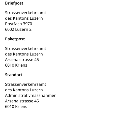
Stipendien Hochschule Luzern hslu
Briefpost
Hochschulen)
Früherziehung
Strassenverkehrsamt
Schuldienste
swissuniversities
Vorschule
des Kantons Luzern
Betreuungsangebote
Universität Luzern
Postfach 3970
Kindergarten, Kinderkrippe, Krippe, Kinderhort,
Kindertagesstätte, Spielgruppe, Tagesmutter,
6002 Luzern 2
Schulliste
Fachstelle Hochschulbildung
Freiwilliges Kindergarten Jahr
Paketpost
Heilpädagogische Schulen
Kinderbetreuung
Freiwilliger Schulsport
Strassenverkehrsamt
Freiwilliges Kindergarten Jahr
des Kantons Luzern
Gesundheit und Soziales
Arsenalstrasse 45
Frühe Sprachförderung
6010 Kriens
Konsumentenschutz
Kindergarten & Basisstufe
Standort
Konsumentenrechte, Produktsicherheit,
Frühe Förderung
Preisüberwachung, Preisüberwacher,
Strassenverkehrsamt
Konsumentenorganisation, parallele Einfuhr,
des Kantons Luzern
regionale Erschöpfung, nationale Erschöpfung,
internationale Erschöpfung, Preisabsprache, Kartell,
Administrativmassnahmen
Cassis-deDijon-Prinzip
Arsenalstrasse 45
6010 Kriens
Lebensmittelkontrolle und
Krankenversicherung