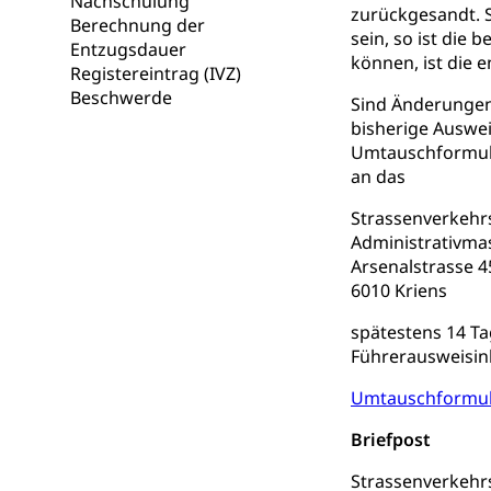
Nachschulung
zurückgesandt. S
Kinderbetre
Berechnung der
sein, so ist die 
Entzugsdauer
Frühe Förde
können, ist die 
Gesundheit und 
Registereintrag (IVZ)
Beschwerde
Sind Änderunge
Konsumenten
bisherige Auswei
Umtauschformular
Konsumentenrech
an das
Erschöpfung, nat
Strassenverkehr
Lebensmittel
Krankenversi
Administrativm
Unfallversicheru
Arsenalstrasse 4
6010 Kriens
Krankenversi
Lebensmittels
spätestens 14 T
Obligatorisc
sichere Lebensmi
Führerausweisin
Trinkwasser
Prävention
Umtauschformul
Gesundheitsvors
Briefpost
Sekundärprävent
Strassenverkeh