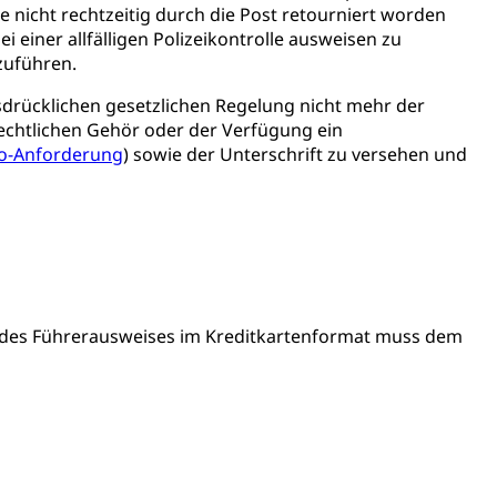
nicht rechtzeitig durch die Post retourniert worden
erung
Kindergarten & Basisstufe
i einer allfälligen Polizeikontrolle ausweisen zu
zuführen.
sdrücklichen gesetzlichen Regelung nicht mehr der
rechtlichen Gehör oder der Verfügung ein
o-Anforderung
) sowie der Unterschrift zu versehen und
mentenorganisation, parallele Einfuhr, regionale
artell, Cassis-deDijon-Prinzip
ung, Krankenkasse
)
g des Führerausweises im Kreditkartenformat muss dem
allversicherung
eit
ion, Tabakprävention, Primärprävention,