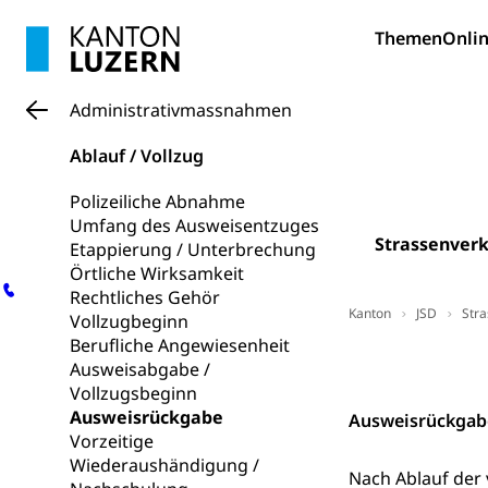
Pädagogische
Gymnasium, Hand
Informatikmitte
Berufsmaturi
Themen
Onlin
und Vollzeitsch
Berufsbildung
Obligatorische
Administrativmassnahmen
Fach- & Wirt
Schulpflicht, S
Psychomotorik, 
Ablauf / Vollzug
Gymnasien & 
Kantonale S
Stipendien un
Gesundheits
Polizeiliche Abnahme
Umfang des Ausweisentzuges
Sonderschul
Studienbeihilfe
Strassenver
Etappierung / Unterbrechung
Heilpädagogi
Örtliche Wirksamkeit
Stipendien U
Universität
Rechtliches Gehör
Fachstelle St
Kanton
Technische Hoch
JSD
Str
Vollzugbeginn
Hochschulbildung
Berufliche Angewiesenheit
Finanzielle 
Hochschule Luze
Kontakt
Ausweisabgabe /
(Dachorganisati
Vollzugsbeginn
Ausweisrückgabe
Ausweisrückgab
swissunivers
Vorschule
Vorzeitige
Kindergarten, Ki
Wiederaushändigung /
Nach Ablauf der 