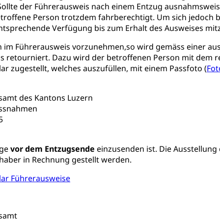
ollte der Führerausweis nach einem Entzug ausnahmsweise 
uung
Freiwilliges Kindergarten Jahr
Frühe Sprachförd
betroffene Person trotzdem fahrberechtigt. Um sich jedoch be
rung
entsprechende Verfügung bis zum Erhalt des Ausweises mit
Soziales
n im Führerausweis vorzunehmen,
so wird gemäss einer au
schutz
s retourniert. Dazu wird der betroffenen Person mit dem 
 zugestellt, welches auszufüllen, mit einem Passfoto (
Fot
te, Produktsicherheit, Preisüberwachung, Preisüberwacher, Konsu
ionale Erschöpfung, internationale Erschöpfung, Preisabsprache, K
samt des Kantons Luzern
kontrolle und Verbraucherschutz
cherung
assnahmen
ng, Berufsunfallversicherung, Krankheit, Unfall, Prämienverbillig
5
cherung (WAS Luzern)
Prämienverbilligung (WAS Luzern
icherheit
age
vor dem Entzugsende
einzusenden ist. Die Ausstellun
he Krankenversicherung (WAS Luzern)
Kranken- und Unf
ttel, Lebensmittelkontrolle, Lebensmittelhygiene, Produktesicherh
haber in Rechnung gestellt werden.
Lebensmittel
ar Führerausweise
orge, Wellness, Unfallverhütung, Suchtprävention, Alkoholprävent
ion, Tertiärprävention
rsamt