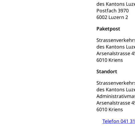
Darmkrebsvo
Soziale Sicher
des Kantons Luz
Postfach 3970
Suchtpräven
Sozialversicheru
6002 Luzern 2
Invalidenversich
Paketpost
Kranken- und 
Sucht und Dr
Strassenverkeh
Soziales und 
Drogenabhängigk
des Kantons Luz
Drogensüchtige,
Invalidenver
Arsenalstrasse 4
Fachstelle S
6010 Kriens
Gesundheitsv
Gesundheitsverso
Standort
Strassenverkeh
Gesundheits
AHV / IV
des Kantons Luz
Altersrente, Inv
Administrativm
Hilflosenentsch
Arsenalstrasse 4
6010 Kriens
Hilfslosenen
Behinderung
Telefon 041 31
Informations
Körperbehinderu
IV-Leistunge